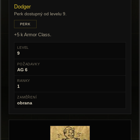
Dodger
Perk dostupný od levelu 9.
PERK
+5 k Armor Class.
LEVEL
9
POŽADAVKY
AG 6
RANKY
1
ZAMĚŘENÍ
obrana