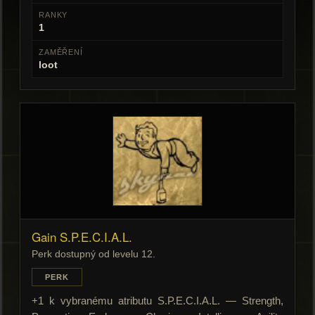
RANKY
1
ZAMĚŘENÍ
loot
Gain S.P.E.C.I.A.L.
Perk dostupný od levelu 12.
PERK
+1 k vybranému atributu S.P.E.C.I.A.L. — Strength,