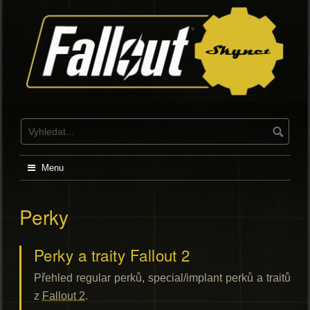
Skip
to
content
Menu
Perky
Perky a traity Fallout 2
Přehled regular perků, special/implant perků a traitů
z
Fallout 2
.