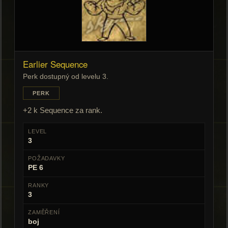
Earlier Sequence
Perk dostupný od levelu 3.
PERK
+2 k Sequence za rank.
LEVEL
3
POŽADAVKY
PE 6
RANKY
3
ZAMĚŘENÍ
boj