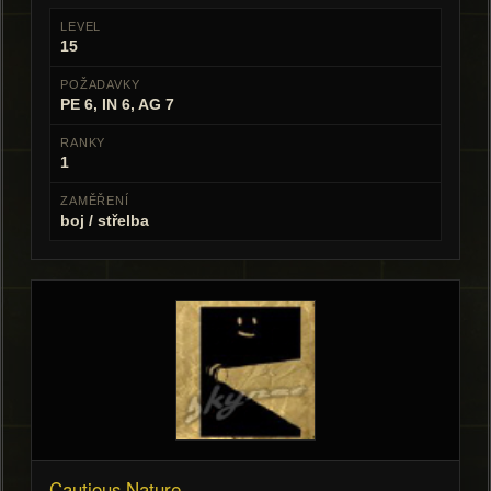
LEVEL
15
POŽADAVKY
PE 6, IN 6, AG 7
RANKY
1
ZAMĚŘENÍ
boj / střelba
Cautious Nature