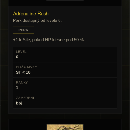
Adrenaline Rush
Perk dostupný od levelu 6.
PERK
+1 k Síle, pokud HP klesne pod 50 %.
LEVEL
6
POŽADAVKY
ST < 10
RANKY
1
ZAMĚŘENÍ
boj