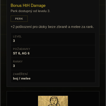
Bonus HtH Damage
Perk dostupný od levelu 3.
PERK
+2 poškození pro útoky beze zbraně a melee za rank.
LEVEL
3
POŽADAVKY
ST 6, AG 6
RANKY
3
ZAMĚŘENÍ
boj / melee