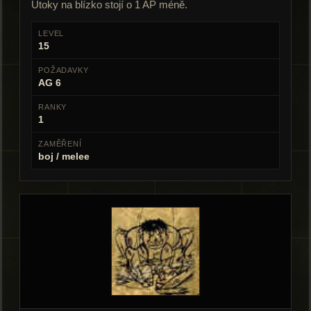
Útoky na blízko stojí o 1 AP méně.
LEVEL
15
POŽADAVKY
AG 6
RANKY
1
ZAMĚŘENÍ
boj / melee