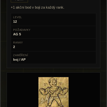
+1 akční bod v boji za každý rank.
LEVEL
12
POŽADAVKY
AG 5
RANKY
2
ZAMĚŘENÍ
boj / AP