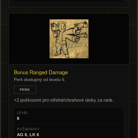
Bonus Ranged Damage
Perk dostupný od levelu 6.
PERK
+2 poškození pro střelné/zbraňové útoky za rank.
LEVEL
6
POŽADAVKY
AG 6, LK 6