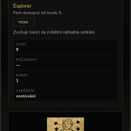
Explorer
Perk dostupný od levelu 9.
PERK
Zvyšuje šanci na zvláštní náhodná setkání.
LEVEL
9
POŽADAVKY
—
RANKY
1
ZAMĚŘENÍ
cestování