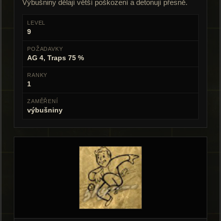
Výbušniny dělají větší poškození a detonují přesně.
LEVEL
9
POŽADAVKY
AG 4, Traps 75 %
RANKY
1
ZAMĚŘENÍ
výbušniny