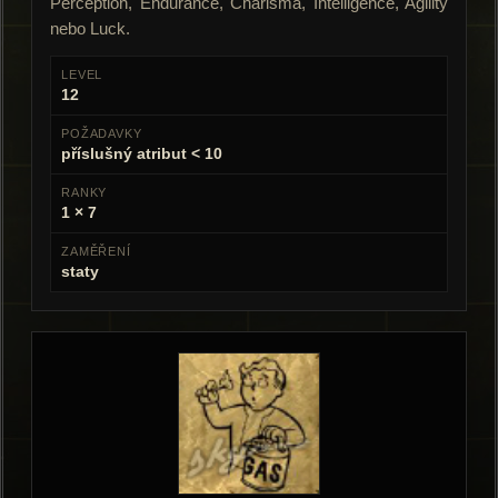
Perception, Endurance, Charisma, Intelligence, Agility
nebo Luck.
LEVEL
12
POŽADAVKY
příslušný atribut < 10
RANKY
1 × 7
ZAMĚŘENÍ
staty