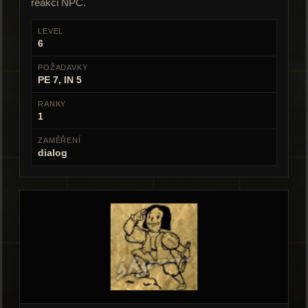
reakci NPC.
LEVEL
6
POŽADAVKY
PE 7, IN 5
RANKY
1
ZAMĚŘENÍ
dialog