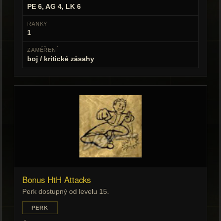
PE 6, AG 4, LK 6
RANKY
1
ZAMĚŘENÍ
boj / kritické zásahy
Bonus HtH Attacks
Perk dostupný od levelu 15.
PERK