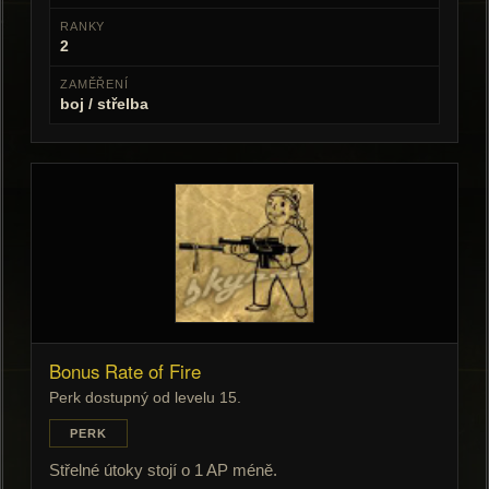
RANKY
2
ZAMĚŘENÍ
boj / střelba
Bonus Rate of Fire
Perk dostupný od levelu 15.
PERK
Střelné útoky stojí o 1 AP méně.