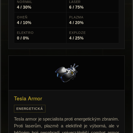
NORMAL
LASER
4 / 30%
6 / 75%
OHEŇ
PLAZMA
4 / 10%
4 / 20%
ELEKTRO
EXPLOZE
0 / 0%
4 / 25%
Tesla Armor
ENERGETICKÁ
Tesla armor je specialista proti energetickým zbraním.
Proti laserům, plazmě a elektřině je výborná, ale v
běžném boji nenahradí univerzálnější combat armor