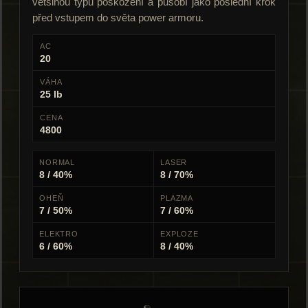
většinou typů poškození a působí jako poslední krok
před vstupem do světa power armoru.
AC
20
VÁHA
25 lb
CENA
4800
NORMAL
LASER
8 / 40%
8 / 70%
OHEŇ
PLAZMA
7 / 50%
7 / 60%
ELEKTRO
EXPLOZE
6 / 60%
8 / 40%