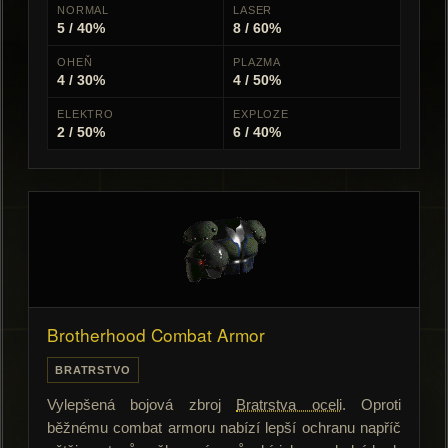
NORMAL
LASER
5 / 40%
8 / 60%
OHEŇ
PLAZMA
4 / 30%
4 / 50%
ELEKTRO
EXPLOZE
2 / 50%
6 / 40%
Brotherhood Combat Armor
BRATRSTVO
Vylepšená bojová zbroj
Bratrstva oceli
. Oproti
běžnému combat armoru nabízí lepší ochranu napříč