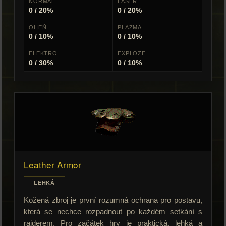
NORMAL
LASER
0 / 20%
0 / 20%
OHEŇ
PLAZMA
0 / 10%
0 / 10%
ELEKTRO
EXPLOZE
0 / 30%
0 / 10%
Leather Armor
LEHKÁ
Kožená zbroj je první rozumná ochrana pro postavu,
která se nechce rozpadnout po každém setkání s
raiderem. Pro začátek hry je praktická, lehká a