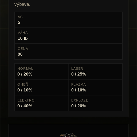
výbava.
AC
5
VÁHA
10 lb
CENA
90
NORMAL
LASER
0 / 20%
0 / 25%
OHEŇ
PLAZMA
0 / 10%
0 / 10%
ELEKTRO
EXPLOZE
0 / 40%
0 / 20%