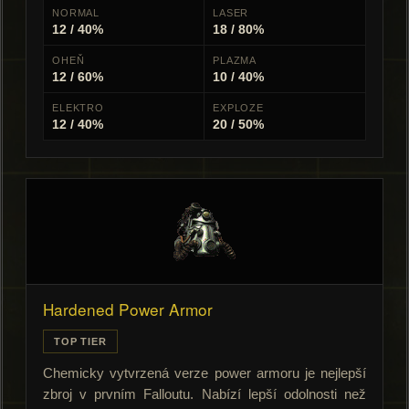
NORMAL
LASER
12 / 40%
18 / 80%
OHEŇ
PLAZMA
12 / 60%
10 / 40%
ELEKTRO
EXPLOZE
12 / 40%
20 / 50%
Hardened Power Armor
TOP TIER
Chemicky vytvrzená verze power armoru je nejlepší
zbroj v prvním Falloutu. Nabízí lepší odolnosti než