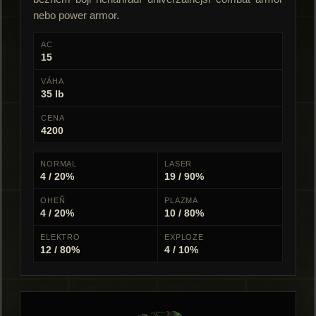
nebo power armor.
AC
15
VÁHA
35 lb
CENA
4200
NORMAL
LASER
4 / 20%
19 / 90%
OHEŇ
PLAZMA
4 / 20%
10 / 80%
ELEKTRO
EXPLOZE
12 / 80%
4 / 10%