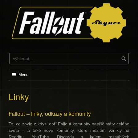
Skip
to
content
Menu
Linky
Fallout – linky, odkazy a komunity
To, co zbylo z kdysi obří Fallout komunity napříč státy celého
světa – a také nové komunity, které mezitím vznikly na
Redditu, YouTube, Discordu a kolem rozsáhlých