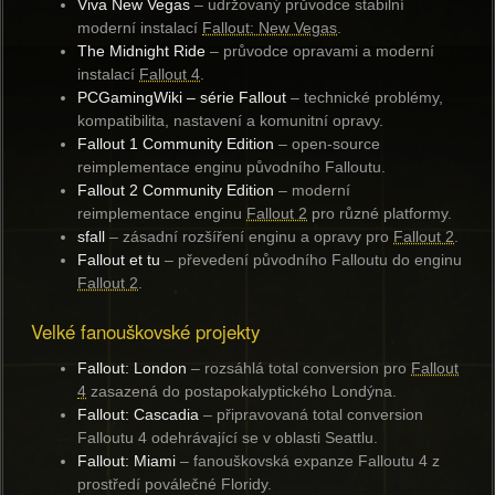
Viva New Vegas
– udržovaný průvodce stabilní
moderní instalací
Fallout: New Vegas
.
The Midnight Ride
– průvodce opravami a moderní
instalací
Fallout 4
.
PCGamingWiki – série Fallout
– technické problémy,
kompatibilita, nastavení a komunitní opravy.
Fallout 1 Community Edition
– open-source
reimplementace enginu původního Falloutu.
Fallout 2 Community Edition
– moderní
reimplementace enginu
Fallout 2
pro různé platformy.
sfall
– zásadní rozšíření enginu a opravy pro
Fallout 2
.
Fallout et tu
– převedení původního Falloutu do enginu
Fallout 2
.
Velké fanouškovské projekty
Fallout: London
– rozsáhlá total conversion pro
Fallout
4
zasazená do postapokalyptického Londýna.
Fallout: Cascadia
– připravovaná total conversion
Falloutu 4 odehrávající se v oblasti Seattlu.
Fallout: Miami
– fanouškovská expanze Falloutu 4 z
prostředí poválečné Floridy.