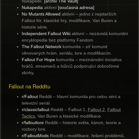
Nukapedií.
[archiv The Vault]
Nukapedia
aktivní
[současná adresa]
No Mutants Allowed
aktivní
– jedno z nejstarších
Fallout fór, klasické hry, modifikace, Van Buren a
historie série.
Independent Fallout Wiki
aktivní
– nezávislá komunitní
encyklopedie bez platformy Fandom.
The Fallout Network
komunita
– síť komunit
věnovaných hrám, seriálu, lore a modifikacím.
Fallout For Hope
komunita
– mezinárodní iniciativa
hráčů, streamerů a tvůrců podporující dobročinné
sbírky.
Fallout na Redditu
r/Fallout
Reddit
– hlavní komunita pro celou sérii a
televizní seriál.
r/classicfallout
Reddit
– Fallout 1,
Fallout 2
,
Fallout
Tactics
, Van Buren a klasické modifikace.
r/falloutlore
Reddit
– historie světa, kánon, teorie a
rozbory lore.
r/FalloutMods
Reddit
– modifikace, řešení problémů,