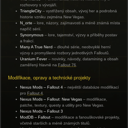
rozhovory s vývojáři.
TriangleCity
– vystřižený obsah, vývoj her a podrobná
historie vzniku zejména New Vegas.
N_orte
– lore, názory, zajímavosti a méně známá místa
napříč sérií.
Synonymous
– lore, tajemství, výzvy a příběhy postav
a frakcí.
Many A True Nerd
– dlouhé série, neobvyklé herní
výzvy a promyšlené rozbory jednotlivých Falloutů.
Uranium Fever
– novinky, návody, datamining a obsah
zaměřený hlavně na
Fallout 76
.
Modifikace, opravy a technické projekty
Nexus Mods – Fallout 4
– největší databáze modifikací
pro
Fallout 4
.
Nexus Mods – Fallout: New Vegas
– modifikace,
patche, textury, questy a utility pro New Vegas.
Nexus Mods – Fallout 3
ModDB – Fallout
– modifikace a fanouškovské projekty,
včetně starších a méně známých titulů.