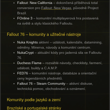
Fallout: New California
– dokončená příběhová total
conversion pro
Fallout: New Vegas
, původně Project
Brazil.
FOnline 3
– komunitní multiplayerová hra postavená
na světě a stylu klasického Falloutu.
Fallout 76 – komunity a užitečné nástroje
Nuka Knights
aktivní
– události, kalendáře, datamining,
odměny, Minerva, návody a komunitní centrum.
NukaCrypt
– aktuální kódy pro jaderná sila ve Falloutu
76.
Duchess Flame
– rozsáhlé návody, checklisty, farmení,
události, buildy a C.A.M.P.
FED76
– komunitní nástroje, databáze a orientační
ceny legendárních předmětů.
Fallout 76 – Steam Community
– aktivní diskuse,
technická pomoc, obchodování a oznámení.
Komunity podle jazyků a zemí
Brazilské a portugalské stránky