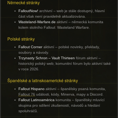
Německé stránky
FalloutNow!
archivní
– web je stále dostupný, hlavní
část však není pravidelně aktualizována.
Wasteland-Warfare.de
aktivní
– německá komunita
kolem stolního Fallout: Wasteland Warfare.
Polské stránky
Fallout Corner
aktivní
– polské novinky, překlady,
soubory a návody.
Trzynasty Schron – Vault Thirteen
fórum aktivní
–
historický polský web; komunitní fórum bylo aktivní také
v roce 2026.
Španělské a latinskoamerické stránky
Fallout Hispano
aktivní
– španělsky psaná komunita,
Fallout 76
události, kódy, Minerva, mapy a Discord.
Fallout Latinoamérica
komunita
– španělsky mluvící
skupina pro sdílení zkušeností, návodů a hledání
spoluhráčů.