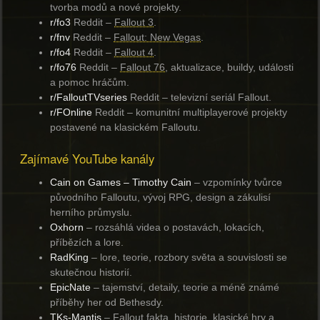
tvorba modů a nové projekty.
r/fo3
Reddit
–
Fallout 3
.
r/fnv
Reddit
–
Fallout: New Vegas
.
r/fo4
Reddit
–
Fallout 4
.
r/fo76
Reddit
–
Fallout 76
, aktualizace, buildy, události
a pomoc hráčům.
r/FalloutTVseries
Reddit
– televizní seriál Fallout.
r/FOnline
Reddit
– komunitní multiplayerové projekty
postavené na klasickém Falloutu.
Zajímavé YouTube kanály
Cain on Games – Timothy Cain
– vzpomínky tvůrce
původního Falloutu, vývoj RPG, design a zákulisí
herního průmyslu.
Oxhorn
– rozsáhlá videa o postavách, lokacích,
příbězích a lore.
RadKing
– lore, teorie, rozbory světa a souvislosti se
skutečnou historií.
EpicNate
– tajemství, detaily, teorie a méně známé
příběhy her od Bethesdy.
TKs-Mantis
– Fallout fakta, historie, klasické hry a