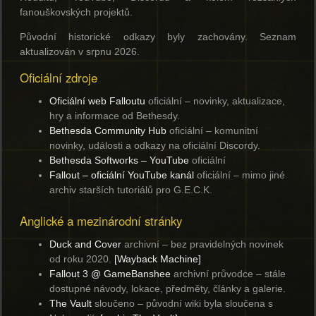
fanouškovských projektů.
Původní historické odkazy byly zachovány. Seznam
aktualizován v srpnu 2026.
Oficiální zdroje
Oficiální web Falloutu
oficiální
– novinky, aktualizace,
hry a informace od Bethesdy.
Bethesda Community Hub
oficiální
– komunitní
novinky, události a odkazy na oficiální Discordy.
Bethesda Softworks – YouTube
oficiální
Fallout – oficiální YouTube kanál
oficiální
– mimo jiné
archiv starších tutoriálů pro G.E.C.K.
Anglické a mezinárodní stránky
Duck and Cover
archivní
– bez pravidelných novinek
od roku 2020.
[Wayback Machine]
Fallout 3 @ GameBanshee
archivní průvodce
– stále
dostupné návody, lokace, předměty, články a galerie.
The Vault
sloučeno
– původní wiki byla sloučena s