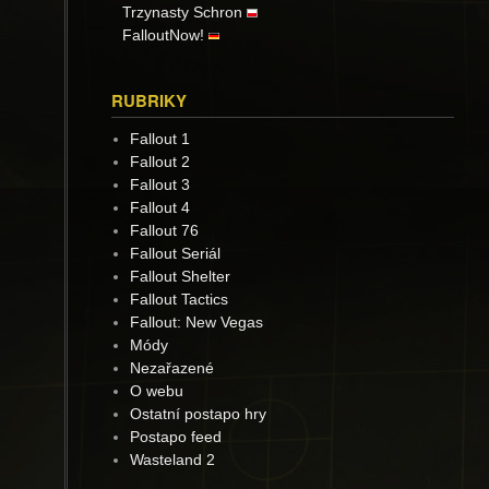
Trzynasty Schron
FalloutNow!
RUBRIKY
Fallout 1
Fallout 2
Fallout 3
Fallout 4
Fallout 76
Fallout Seriál
Fallout Shelter
Fallout Tactics
Fallout: New Vegas
Módy
Nezařazené
O webu
Ostatní postapo hry
Postapo feed
Wasteland 2