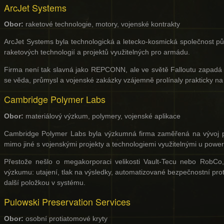
ArcJet Systems
Obor:
raketové technologie, motory, vojenské kontrakty
ArcJet Systems byla technologická a letecko-kosmická společnost p
raketových technologií a projektů využitelných pro armádu.
Firma není tak slavná jako REPCONN, ale ve světě Falloutu zapadá 
se věda, průmysl a vojenské zakázky vzájemně prolínaly prakticky n
Cambridge Polymer Labs
Obor:
materiálový výzkum, polymery, vojenské aplikace
Cambridge Polymer Labs byla výzkumná firma zaměřená na vývoj pok
mimo jiné s vojenskými projekty a technologiemi využitelnými u powe
Přestože nešlo o megakorporaci velikosti Vault-Tecu nebo RobCo,
výzkumu: utajení, tlak na výsledky, automatizované bezpečnostní proto
další položkou v systému.
Pulowski Preservation Services
Obor:
osobní protiatomové kryty