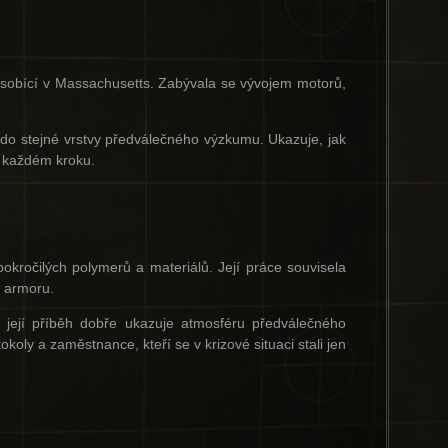
ůsobící v Massachusetts. Zabývala se vývojem motorů,
do stejné vrstvy předválečného výzkumu. Ukazuje, jak
a každém kroku.
ročilých polymerů a materiálů. Její práce souvisela
r armoru.
 její příběh dobře ukazuje atmosféru předválečného
koly a zaměstnance, kteří se v krizové situaci stali jen