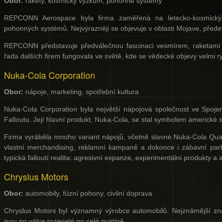
Obor:
rakety, kosmický výzkum, pohonné systémy
REPCONN Aerospace byla firma zaměřená na letecko-kosmický v
pohonných systémů. Nejvýrazněji se objevuje v oblasti Mojave, před
REPCONN představuje předválečnou fascinaci vesmírem, raketami 
řada dalších firem fungovala ve světě, kde se vědecké objevy velmi r
Nuka-Cola Corporation
Obor:
nápoje, marketing, spotřební kultura
Nuka-Cola Corporation byla největší nápojová společnost ve Spojen
Falloutu. Její hlavní produkt, Nuka-Cola, se stal symbolem americké 
Firma vyráběla mnoho variant nápojů, včetně slavné Nuka-Cola Qu
vlastní merchandising, reklamní kampaně a dokonce i zábavní pa
typická falloutí realita: agresivní expanze, experimentální produkty a
Chryslus Motors
Obor:
automobily, fúzní pohony, civilní doprava
Chryslus Motors byl významný výrobce automobilů. Nejznámější zna
jsou po válce rozeseté po celé pustině.