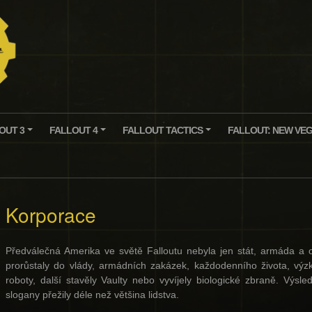
OUT 3
FALLOUT 4
FALLOUT TACTICS
FALLOUT: NEW VE
+
+
+
Korporace
Předválečná Amerika ve světě Falloutu nebyla jen stát, armáda a o
prorůstaly do vlády, armádních zakázek, každodenního života, výz
roboty, další stavěly Vaulty nebo vyvíjely biologické zbraně. Vý
slogany přežily déle než většina lidstva.