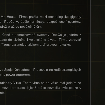
Mr. House. Firma patřila mezi technologické giganty
de. RobCo vyrábělo terminály, bezpečnostní systémy,
 přežila až do poválečné éry.
 a různé automatizované systémy. RobCo je jedním z
izace do civilního i vojenského života. Firma zároveň
 řízený paranoiou, ziskem a přípravou na válku.
 ve Spojených státech. Pracovala na řadě strategických
ích s power armorem.
utionary Virus. Tento virus se po válce stal jedním ze
mezi korporace, jejichž práce nezničila svět pouze v
mb.