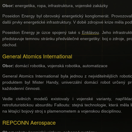
Obor:
energetika, ropa, infrastruktura, vojenské zakázky
Poseidon Energy byl obrovský energetický konglomerát. Provozoval el
další prvky energetické infrastruktury. V době zdrojové krize měla pod
Poseidon Energy je úzce spojený také s
Enklávou
. Jeho infrastruk
představuje temnou stránku předválečné energetiky: boj o zdroje, p
obchod.
General Atomics International
Obor:
domácí robotika, vojenská robotika, automatizace
General Atomics International byla jednou z nejviditelnějších robo
produktem byl Mister Handy, univerzální domácí robot určený pr
každodenní činnosti.
Vedle civilních modelů existovaly i vojenské varianty, napříkl
retrofuturistickou absurditu Falloutu: stejná technologie, která mě
na létající bojový stroj s plamenometem a vojenskou disciplínou.
REPCONN Aerospace