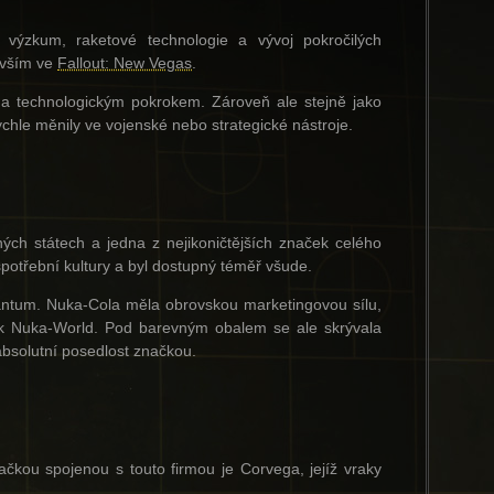
ýzkum, raketové technologie a vývoj pokročilých
evším ve
Fallout: New Vegas
.
a technologickým pokrokem. Zároveň ale stejně jako
ychle měnily ve vojenské nebo strategické nástroje.
ých státech a jedna z nejikoničtějších značek celého
spotřební kultury a byl dostupný téměř všude.
antum. Nuka-Cola měla obrovskou marketingovou sílu,
rk Nuka-World. Pod barevným obalem se ale skrývala
 absolutní posedlost značkou.
čkou spojenou s touto firmou je Corvega, jejíž vraky