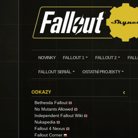
Skip
to
content
NOVINKY
FALLOUT 1
FALLOUT 2
FALL
+
+
FALLOUT SERIÁL
OSTATNÍ PROJEKTY
+
+
ODKAZY
‹
Bethesda Fallout
No Mutants Allowed
Independent Fallout Wiki
Nukapedia
Fallout 4 Nexus
Fallout Corner