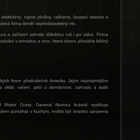
ektrárny, ropné plošiny, rafinerie, čerpací stanice a
obná firma téměř nepředstavitelný vliv.
tura a zařízení sehrály důležitou roli i po válce. Firma
rovázání s armádou a moc, která dávno přesáhla běžný
tických firem předválečné Ameriky. Jejím nejznámějším
o úklid, vaření, péči o domácnost, zahradu a další
ad Mister Gutsy. General Atomics krásně vystihuje
la lidem pomáhat v kuchyni, mohla být snadno upravena