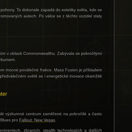
 pohony. To dokonale zapadá do estetiky světa, kde se
movaných autech. Po válce se z těchto vozidel staly
ším v oblasti Commonwealthu. Zabývala se pokročilými
výzkumem.
zájem mocné poválečné frakce. Mass Fusion je příkladem
v předválečném světě se i energetické inovace okamžitě
ter
hlé výzkumné centrum zaměřené na pokročilé a často
d Blues pro
Fallout: New Vegas
.
rimentech, zbraních, stealth technologiích a dalších