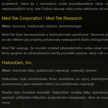
projektech, které by v normálním světě pravděpodobně nikdy n
nejvýraznějších míst, kde Fallout ukazuje vědu zcela odtrženou od mo
Med-Tek Corporation / Med-Tek Research
Obor:
farmacie, medicínský výzkum, biotechnologie
Med-Tek byla farmaceutická a biomedicínská společnost. Navenek půso
se ale některé její projekty pohybovaly nebezpečně blízko biologic
Med-Tek ukazuje, že morální rozklad předválečného světa nebyl om
firmy spojené se zdravotnictvím mohly provádět výzkum, který měl s 
HalluciGen, Inc.
Obor:
chemické látky, potlačování nepokojů, vojenský výzkum
HalluciGen byla biochemická firma zaměřená na vývoj chemických 
prezentovány jako neletální řešení pro potlačování nepokojů.
Realita byla mnohem temnější. HalluciGen vyvíjela látky způsobujíc
typickým příkladem falloutího korporátního newspeaku: něco se nazv
horor.