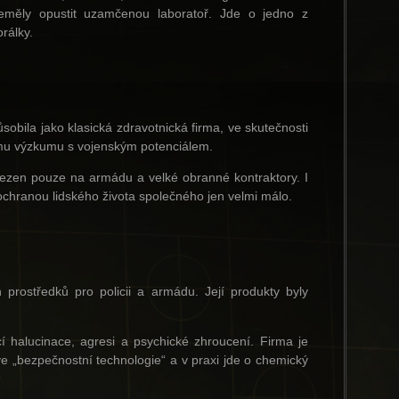
eměly opustit uzamčenou laboratoř. Jde o jedno z
rálky.
bila jako klasická zdravotnická firma, ve skutečnosti
kému výzkumu s vojenským potenciálem.
ezen pouze na armádu a velké obranné kontraktory. I
ochranou lidského života společného jen velmi málo.
prostředků pro policii a armádu. Její produkty byly
í halucinace, agresi a psychické zhroucení. Firma je
e „bezpečnostní technologie“ a v praxi jde o chemický