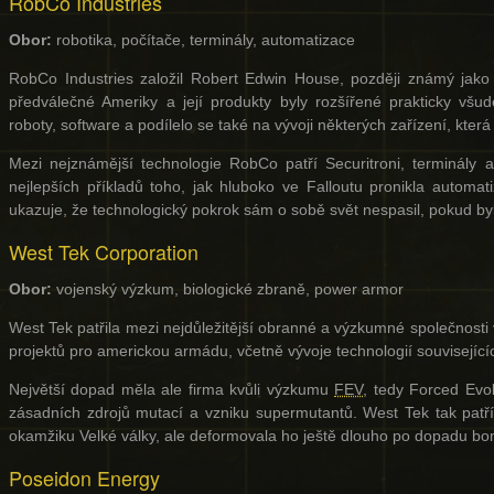
RobCo Industries
Obor:
robotika, počítače, terminály, automatizace
RobCo Industries založil Robert Edwin House, později známý jako 
předválečné Ameriky a její produkty byly rozšířené prakticky všu
roboty, software a podílelo se také na vývoji některých zařízení, která
Mezi nejznámější technologie RobCo patří Securitroni, terminály
nejlepších příkladů toho, jak hluboko ve Falloutu pronikla automat
ukazuje, že technologický pokrok sám o sobě svět nespasil, pokud byl
West Tek Corporation
Obor:
vojenský výzkum, biologické zbraně, power armor
West Tek patřila mezi nejdůležitější obranné a výzkumné společnosti
projektů pro americkou armádu, včetně vývoje technologií souvisejíc
Největší dopad měla ale firma kvůli výzkumu
FEV
, tedy Forced Evol
zásadních zdrojů mutací a vzniku supermutantů. West Tek tak patří 
okamžiku Velké války, ale deformovala ho ještě dlouho po dopadu bo
Poseidon Energy