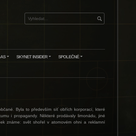
GAS
SKYNET INSIDER
SPOLEČNÉ
+
+
+
bčané. Byla to především síť obřích korporací, které
kumu i propagandy. Některé prodávaly limonádu, jiné
sledek známe: svět shořel v atomovém ohni a reklamní