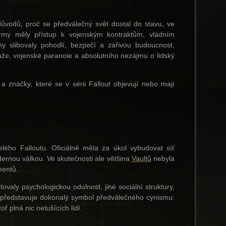
důvodů, proč se předválečný svět dostal do stavu, ve
irmy měly přístup k vojenským kontraktům, vládním
lamy slibovaly pohodlí, bezpečí a zářivou budoucnost,
náže, vojenské paranoie a absolutního nezájmu o lidský
 značky, které se v sérii Fallout objevují nebo mají
lého Falloutu. Oficiálně měla za úkol vybudovat síť
dernou válkou. Ve skutečnosti ale většina
Vaultů
nebyla
mentů.
tovaly psychologickou odolnost, jiné sociální struktury,
ak představuje dokonalý symbol předválečného cynismu:
 plná nic netušících lidí.