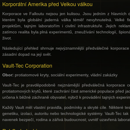
Korporátní Amerika před Velkou válkou
Korporace ve Falloutu nejsou jen kulisou. Jsou jedním z hlavních 
kterém byla globální jaderná válka téměř nevyhnutelná. Velké f
projektům, tajným laboratořím i civilní infrastruktuře. Jejich rek
zatímco realita byla plná experimentů, zneužívání technologií, špio
život.
Následující přehled shrnuje nejvýznamnější předválečné korporace a
zásadní dopad na její svět.
Vault-Tec Corporation
Obor:
protiatomové kryty, sociální experimenty, vládní zakázky
Vault-Tec je pravděpodobně nejznámější předválečná korporace ce
protiatomových krytů, které zachrání část americké populace před ja
určena k běžné záchraně obyvatel, nýbrž k provádění tajných experi
Každý Vault měl vlastní pravidla, podmínky a skryté cíle. Některé tes
genetiku, izolaci, autoritu nebo technologické systémy. Vault-Tec t
navenek bezpečí, rodina a zářivá budoucnost; uvnitř uzavřená laboratoř