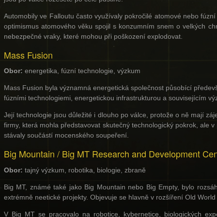
Automobily ve Falloutu často využívaly pokročilé atomové nebo fúzní
optimismus atomového věku spojil s konzumním snem o velkých chro
nebezpečné vraky, které mohou při poškození explodovat.
Mass Fusion
Obor:
energetika, fúzní technologie, výzkum
Mass Fusion byla významná energetická společnost působící předev
fúzními technologiemi, energetickou infrastrukturou a souvisejícím 
Její technologie jsou důležité i dlouho po válce, protože o ně mají 
firmy, která mohla představovat skutečný technologický pokrok, ale 
stávaly součástí mocenského soupeření.
Big Mountain / Big MT Research and Development Cen
Obor:
tajný výzkum, robotika, biologie, zbraně
Big MT, známé také jako Big Mountain nebo Big Empty, bylo rozsá
extrémně neetické projekty. Objevuje se hlavně v rozšíření Old Worl
V Big MT se pracovalo na robotice, kybernetice, biologických expe