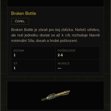
Broken Bottle
ČEPEL
Broken Bottle je zbraň pro boj zblízka. Neřeší střelivo,
ale nutí jednotku dostat se až k cíli; rozhoduje hlavně
minimální Síla, dosah a hrubé poškození.
DOSAH
POŠKOZENÍ
1
2-6
ST
MUNICE
1
—