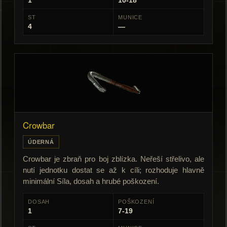
1
10-18
ST
MUNICE
4
—
Crowbar
ÚDERNÁ
Crowbar je zbraň pro boj zblízka. Neřeší střelivo, ale
nutí jednotku dostat se až k cíli; rozhoduje hlavně
minimální Síla, dosah a hrubé poškození.
DOSAH
POŠKOZENÍ
1
7-19