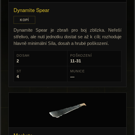
Dynamite Spear
KOPÍ
Dynamite Spear je zbraň pro boj zblízka. Neřeší
střelivo, ale nutí jednotku dostat se až k cíli; rozhoduje
hlavně minimální Síla, dosah a hrubé poškození.
DOSAH
POŠKOZENÍ
2
11-31
ST
MUNICE
4
—