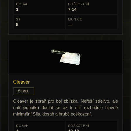
DOSAH
POŠKOZENÍ
1
7-14
ST
MUNICE
5
—
Cleaver
ČEPEL
Cleaver je zbraň pro boj zblízka. Neřeší střelivo, ale
nutí jednotku dostat se až k cíli; rozhoduje hlavně
minimální Síla, dosah a hrubé poškození.
DOSAH
POŠKOZENÍ