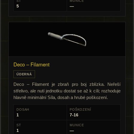
ST
MUNICE
5
—
Deco – Filament
ÚDERNÁ
Deco – Filament je zbraň pro boj zblízka. Neřeší
střelivo, ale nutí jednotku dostat se až k cíli; rozhoduje
hlavně minimální Síla, dosah a hrubé poškození.
DOSAH
POŠKOZENÍ
1
7-16
ST
MUNICE
1
—