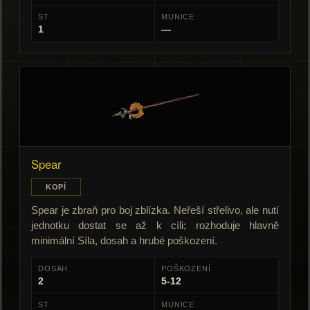
ST
MUNICE
1
—
Spear
KOPÍ
Spear je zbraň pro boj zblízka. Neřeší střelivo, ale nutí
jednotku dostat se až k cíli; rozhoduje hlavně
minimální Síla, dosah a hrubé poškození.
DOSAH
POŠKOZENÍ
2
5-12
ST
MUNICE