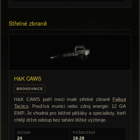
Střelné zbraně
H&K CAWS
BROKOVNICE
H&K CAWS patří mezi malé střelné zbraně
Fallout
Tactics
. Používá munici nebo zdroj energie: 12 GA
EMP. Je vhodná pro běžné pěšáky a specialisty, kteří
chtějí držet odstup bez tahání těžké výzbroje.
DOSAH
POŠKOZENÍ
24
18-28