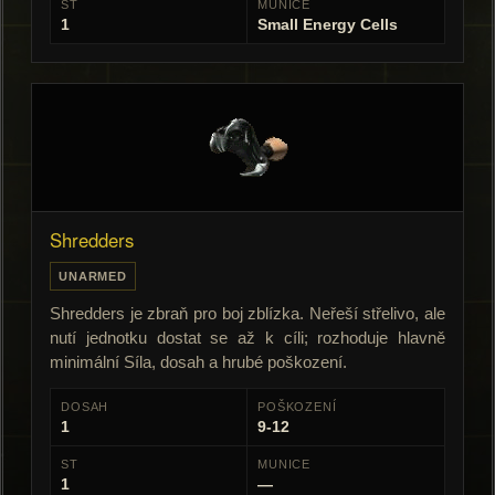
ST
MUNICE
1
Small Energy Cells
Shredders
UNARMED
Shredders je zbraň pro boj zblízka. Neřeší střelivo, ale
nutí jednotku dostat se až k cíli; rozhoduje hlavně
minimální Síla, dosah a hrubé poškození.
DOSAH
POŠKOZENÍ
1
9-12
ST
MUNICE
1
—