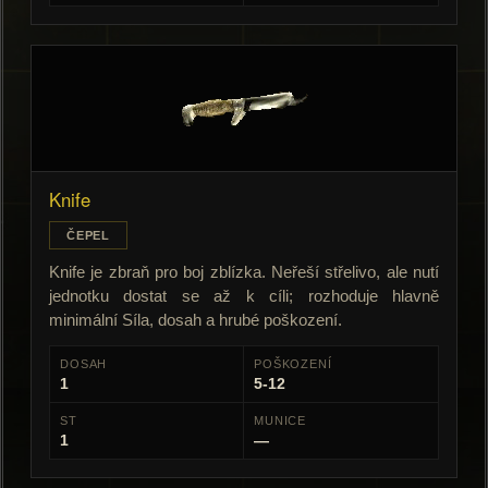
Knife
ČEPEL
Knife je zbraň pro boj zblízka. Neřeší střelivo, ale nutí
jednotku dostat se až k cíli; rozhoduje hlavně
minimální Síla, dosah a hrubé poškození.
DOSAH
POŠKOZENÍ
1
5-12
ST
MUNICE
1
—