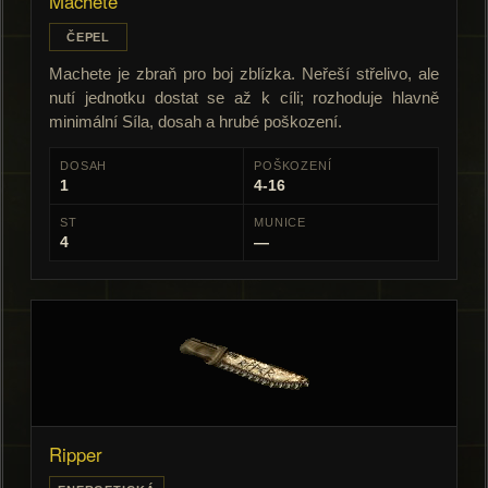
Machete
ČEPEL
Machete je zbraň pro boj zblízka. Neřeší střelivo, ale
nutí jednotku dostat se až k cíli; rozhoduje hlavně
minimální Síla, dosah a hrubé poškození.
DOSAH
POŠKOZENÍ
1
4-16
ST
MUNICE
4
—
Ripper