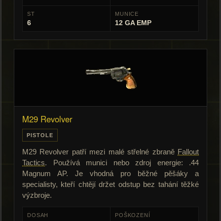
ST
MUNICE
6
12 GA EMP
M29 Revolver
PISTOLE
M29 Revolver patří mezi malé střelné zbraně
Fallout
Tactics
. Používá munici nebo zdroj energie: .44
Magnum AP. Je vhodná pro běžné pěšáky a
specialisty, kteří chtějí držet odstup bez tahání těžké
výzbroje.
DOSAH
POŠKOZENÍ