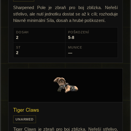
Sharpened Pole je zbraň pro boj zblízka. Neřeší
střelivo, ale nutí jednotku dostat se až k cíli; rozhoduje
hlavně minimální Síla, dosah a hrubé poškození.
DOSAH
POŠKOZENÍ
2
5-8
ST
MUNICE
2
—
Tiger Claws
UNARMED
Tiger Claws je zbraň pro boj zblízka. Neřeší střelivo,