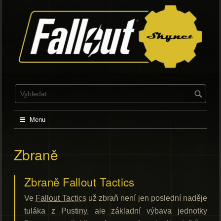
Skip
to
content
Menu
Zbraně
Zbraně Fallout Tactics
Ve
Fallout Tactics
už zbraň není jen poslední naděje
tuláka z Pustiny, ale základní výbava jednotky