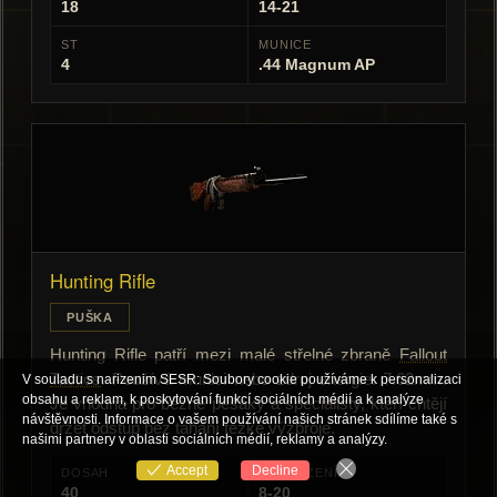
18
14-21
ST
MUNICE
4
.44 Magnum AP
Hunting Rifle
PUŠKA
Hunting Rifle patří mezi malé střelné zbraně
Fallout
Tactics
. Používá munici nebo zdroj energie: 7.62mm.
V souladu s narizenim SESR: Soubory cookie používáme k personalizaci
obsahu a reklam, k poskytování funkcí sociálních médií a k analýze
Je vhodná pro běžné pěšáky a specialisty, kteří chtějí
návštěvnosti. Informace o vašem používání našich stránek sdílíme také s
držet odstup bez tahání těžké výzbroje.
našimi partnery v oblasti sociálních médií, reklamy a analýzy.
Accept
Decline
DOSAH
POŠKOZENÍ
40
8-20