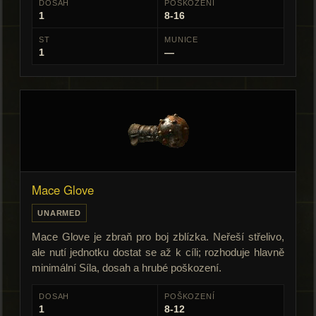
DOSAH
POŠKOZENÍ
1
8-16
ST
MUNICE
1
—
Mace Glove
UNARMED
Mace Glove je zbraň pro boj zblízka. Neřeší střelivo,
ale nutí jednotku dostat se až k cíli; rozhoduje hlavně
minimální Síla, dosah a hrubé poškození.
DOSAH
POŠKOZENÍ
1
8-12