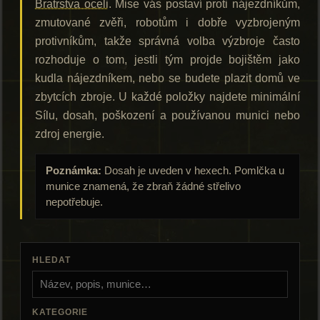
Bratrstva oceli
. Mise vás postaví proti nájezdníkům,
zmutované zvěři, robotům i dobře vyzbrojeným
protivníkům, takže správná volba výzbroje často
rozhoduje o tom, jestli tým projde bojištěm jako
kudla nájezdníkem, nebo se budete plazit domů ve
zbytcích zbroje. U každé položky najdete minimální
Sílu, dosah, poškození a používanou munici nebo
zdroj energie.
Poznámka:
Dosah je uveden v hexech. Pomlčka u
munice znamená, že zbraň žádné střelivo
nepotřebuje.
HLEDAT
KATEGORIE