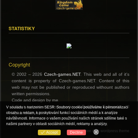
STATISTIKY
Copyright
© 2002 – 2026
Czech-games.NET
. This web and all of it’s
content is property of Czech-games.NET. Content of this
web may not be published or reproduced withount authors
written permissions.
Code and design by me.
Fallout brands are trademerks of
Bethesda Softworks
. All
V souladu s narizenim SESR: Soubory cookie používáme k personalizaci
rights reserved.
obsahu a reklam, k poskytování funkcí sociálních médií a k analýze
návštěvnosti. Informace o vašem používání našich stránek sdílíme také s
našimi partnery v oblasti sociálních médií, reklamy a analýzy.
Free dark wordpress theme
Accept
Decline