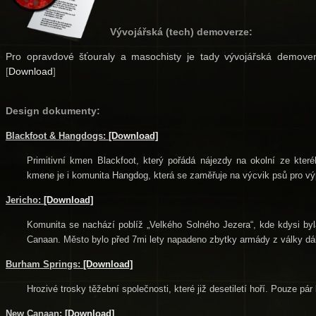
Vývojářská (tech) demoverze:
Pro opravdové šťouraly a masochisty je tady vývojářská demoverz
[
Download
]
Design dokumenty:
Blackfoot & Hangdogs:
[Download]
Primitivní kmen Blackfoot, který pořádá nájezdy na okolní ze které
kmene je i komunita Hangdog, která se zaměřuje na výcvik psů pro výp
Jericho:
[Download]
Komunita se nachází poblíž „Velkého Solného Jezera“, kde kdysi byl
Canaan. Město bylo před 7mi lety napadeno zbytky armády z války dál
Burham Springs:
[Download]
Hrozivé trosky těžební společnosti, které již desetiletí hoří. Pouze pá
New Canaan:
[Download]