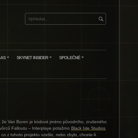
GAS
SKYNET INSIDER
SPOLEČNÉ
+
+
+
t, že Van Buren je kódové jméno původního, zrušeného
tvůrců Falloutu – Interplaye potažmo
Black Isle Studios
.
co z tohoto projektu vzešlo, nebo zbylo, chcete-li.