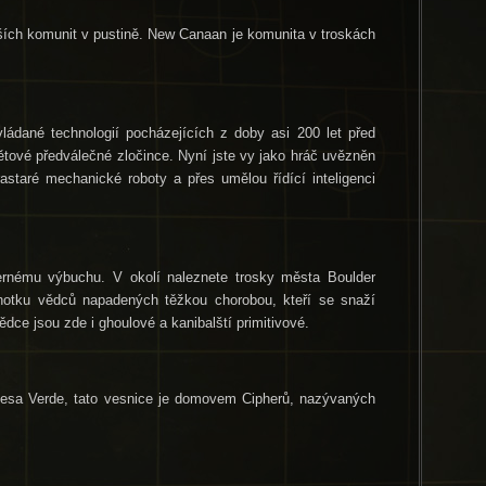
ších komunit v pustině. New Canaan je komunita v troskách
vládané technologií pocházejících z doby asi 200 let před
ětové předválečné zločince. Nyní jste vy jako hráč uvězněn
astaré mechanické roboty a přes umělou řídící inteligenci
ernému výbuchu. V okolí naleznete trosky města Boulder
otku vědců napadených těžkou chorobou, kteří se snaží
dce jsou zde i ghoulové a kanibalští primitivové.
 Mesa Verde, tato vesnice je domovem Cipherů, nazývaných