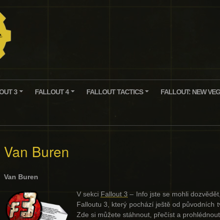
OUT 3
FALLOUT 4
FALLOUT TACTICS
FALLOUT: NEW VE
+
+
+
Van Buren
Van Buren
V sekci
Fallout 3
– Info jste se mohli dozvědě
Falloutu 3, který pochází ještě od původních 
Zde si můžete stáhnout, přečíst a prohlédnout 