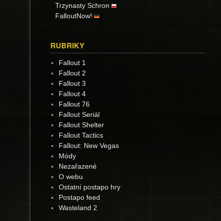
Trzynasty Schron
FalloutNow!
RUBRIKY
Fallout 1
Fallout 2
Fallout 3
Fallout 4
Fallout 76
Fallout Seriál
Fallout Shelter
Fallout Tactics
Fallout: New Vegas
Módy
Nezařazené
O webu
Ostatní postapo hry
Postapo feed
Wasteland 2