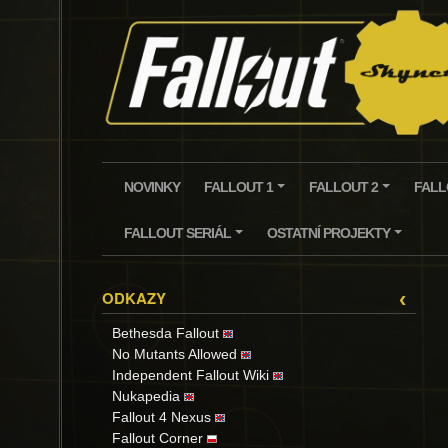
Skip
to
content
NOVINKY
FALLOUT 1
FALLOUT 2
FALL
+
+
FALLOUT SERIÁL
OSTATNÍ PROJEKTY
+
+
ODKAZY
‹
Bethesda Fallout
No Mutants Allowed
Independent Fallout Wiki
Nukapedia
Fallout 4 Nexus
Fallout Corner