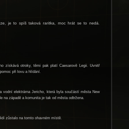
e, je to spíš taková raritka, moc hrát se to nedá.
ho získává otroky, těmi pak platí Caesarově Legii. Uvnitř
omoc při lovu a hlídání.
a vodní elektrárna Jericho, která byla součástí města New
e na západě a komunita je tak od města odtržena.
r lidí zůstalo na tomto ohavném místě.