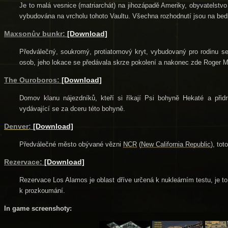
Je to malá vesnice (matriarchát) na jihozápadě Ameriky, obyvatelstvo 
vybudována na vrcholu tohoto Vaultu. Všechna rozhodnutí jsou na b
Maxsonův bunkr:
[Download]
Předválečný, soukromý, protiatomový kryt, vybudovaný pro rodinu s
osob, jeho lokace se předávala skrze pokolení a nakonec zde
Roger M
The Ouroboros:
[Download]
Domov klanu nájezdníků
, kteří si říkají Psi bohyně Hekaté a při
vydávající se za dceru této bohyně.
Denver
:
[Download]
Předválečné město obývané vězni
NCR
(
New California Republic
), to
Rezervace:
[Download]
Rezervace Los Alamos je oblast dříve určená k nukleárním testu, je to
k prozkoumání.
In game screenshoty: