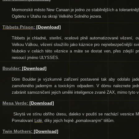
Mormonské město New Canaan je jedno ze stabilnějších a tolerantněj
Ogdenu v Utahu na okraji Velkého Solného jezera.
Tibbets Prison
:
[Download]
Tibbets je chladné, sterilní, ocelové plně automatizované vězení, o
Velkou Válkou, vězení sloužíilo jako káznice pro nejnebezpečnější sv
hluboko v celách této věznice a máte se dostat ven, přes zdejší pr
nesoucí jméno ULYSSES.
Boulder:
[Download]
Dóm Boulder je výzkumné zařízení postavené tak aby odolalo jad
zamořeného jaderným a toxickým odpadem. V dómu naleznete jedn
zabránit samozničení jejich umělé inteligence zvané ZAX, mimo tyto vě
Mesa Verde:
[Download]
Skrytá ve stínu obřího útesu, daleko v poušti se nachází vesnice
Pomalovaní
Lidé
, díky jejich hojně „pomalovaným“ tělům.
Twin Mothers:
[Download]