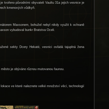
je tvořeno původními obyvateli Vaultu 31a jejich vesnice je
edrech kmenových vůdkyň.
enátorem Maxsonem, bohužel nebyl nikdy využit k ochraně
axson vybudoval bunkr Bratstva Oceli.
družené sekty Dcery Hekaté, vesnici ovládá tajuplná žena
to město je obýváno různou mutovanou faunou.
 lokace ve které naleznete velké množství věcí, technologií