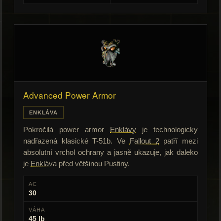
Advanced Power Armor
ENKLÁVA
Pokročilá power armor
Enklávy
je technologicky
nadřazená klasické T-51b. Ve
Fallout 2
patří mezi
absolutní vrchol ochrany a jasně ukazuje, jak daleko
je
Enkláva
před většinou Pustiny.
AC
30
VÁHA
45 lb