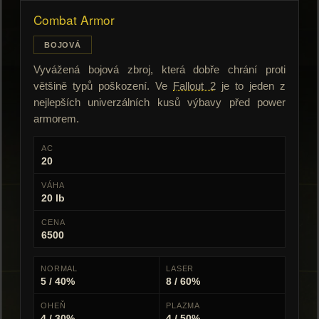
Combat Armor
BOJOVÁ
Vyvážená bojová zbroj, která dobře chrání proti
většině typů poškození. Ve
Fallout 2
je to jeden z
nejlepších univerzálních kusů výbavy před power
armorem.
AC
20
VÁHA
20 lb
CENA
6500
NORMAL
LASER
5 / 40%
8 / 60%
OHEŇ
PLAZMA
4 / 30%
4 / 50%