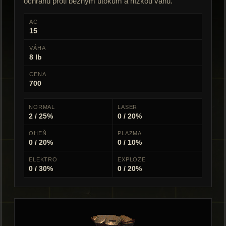
ochranu proti běžným útokům a nízkou váhu.
AC
15
VÁHA
8 lb
CENA
700
NORMAL
LASER
2 / 25%
0 / 20%
OHEŇ
PLAZMA
0 / 20%
0 / 10%
ELEKTRO
EXPLOZE
0 / 30%
0 / 20%