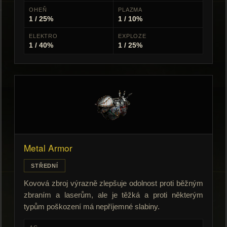
OHEŇ
PLAZMA
1 / 25%
1 / 10%
ELEKTRO
EXPLOZE
1 / 40%
1 / 25%
Metal Armor
STŘEDNÍ
Kovová zbroj výrazně zlepšuje odolnost proti běžným
zbraním a laserům, ale je těžká a proti některým
typům poškození má nepříjemné slabiny.