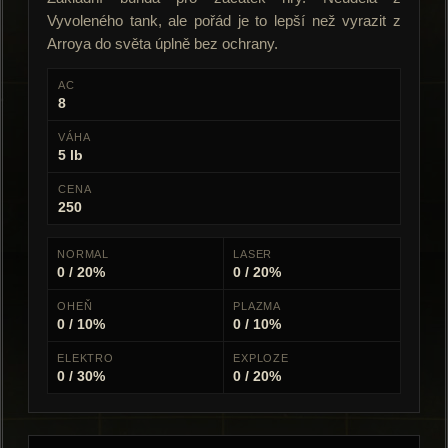
Vyvoleného tank, ale pořád je to lepší než vyrazit z
Arroya do světa úplně bez ochrany.
AC
8
VÁHA
5 lb
CENA
250
NORMAL
LASER
0 / 20%
0 / 20%
OHEŇ
PLAZMA
0 / 10%
0 / 10%
ELEKTRO
EXPLOZE
0 / 30%
0 / 20%