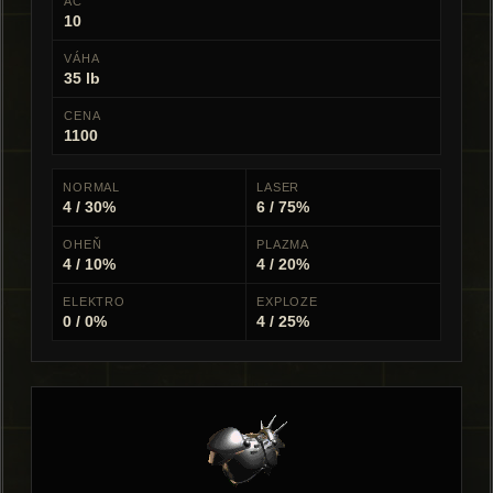
AC
10
VÁHA
35 lb
CENA
1100
NORMAL
LASER
4 / 30%
6 / 75%
OHEŇ
PLAZMA
4 / 10%
4 / 20%
ELEKTRO
EXPLOZE
0 / 0%
4 / 25%