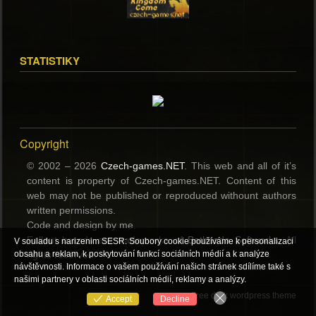
STATISTIKY
Copyright
© 2002 – 2026
Czech-games.NET
. This web and all of it’s
content is property of Czech-games.NET. Content of this
web may not be published or reproduced withount authors
written permissions.
Code and design by me.
Fallout brands are trademerks of
Bethesda Softworks
. All
V souladu s narizenim SESR: Soubory cookie používáme k personalizaci
rights reserved.
obsahu a reklam, k poskytování funkcí sociálních médií a k analýze
návštěvnosti. Informace o vašem používání našich stránek sdílíme také s
našimi partnery v oblasti sociálních médií, reklamy a analýzy.
Free dark wordpress theme
Accept
Decline