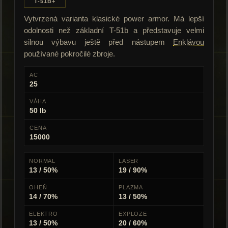
T-51B+
Vytvrzená varianta klasické power armor. Má lepší
odolnosti než základní T-51b a představuje velmi
silnou výbavu ještě před nástupem
Enklávou
používané pokročilé zbroje.
AC
25
VÁHA
50 lb
CENA
15000
NORMAL
LASER
13 / 50%
19 / 90%
OHEŇ
PLAZMA
14 / 70%
13 / 50%
ELEKTRO
EXPLOZE
13 / 50%
20 / 60%