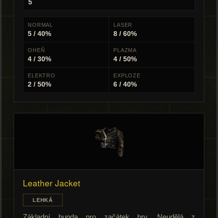
5
NORMAL
LASER
5 / 40%
8 / 60%
OHEŇ
PLAZMA
4 / 30%
4 / 50%
ELEKTRO
EXPLOZE
2 / 50%
6 / 40%
Leather Jacket
LEHKÁ
Základní bunda pro začátek hry. Neudělá z