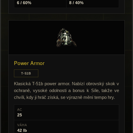
6 / 60%
8 / 40%
Power Armor
T-51B
Klasická T-51b power armor. Nabízí obrovský skok v
ochraně, vysoké odolnosti a bonus k Síle, takže ve
chvíli, kdy ji hráč získá, se výrazně mění tempo hry.
AC
25
VÁHA
42 lb