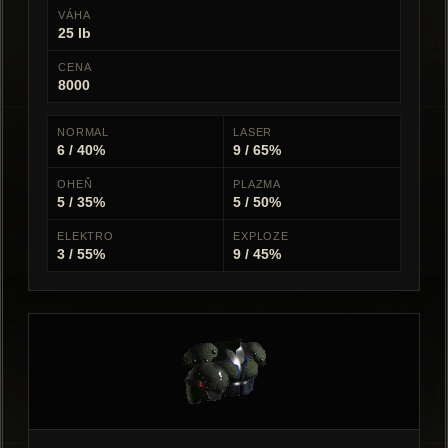
VÁHA
25 lb
CENA
8000
NORMAL
LASER
6 / 40%
9 / 65%
OHEŇ
PLAZMA
5 / 35%
5 / 50%
ELEKTRO
EXPLOZE
3 / 55%
9 / 45%