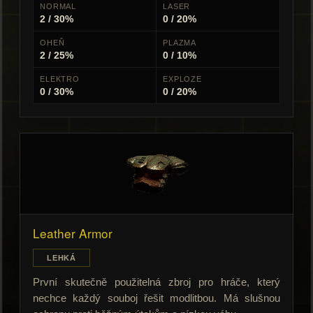
NORMAL
LASER
2 / 30%
0 / 20%
OHEŇ
PLAZMA
2 / 25%
0 / 10%
ELEKTRO
EXPLOZE
0 / 30%
0 / 20%
Leather Armor
LEHKÁ
První skutečně použitelná zbroj pro hráče, který
nechce každý souboj řešit modlitbou. Má slušnou