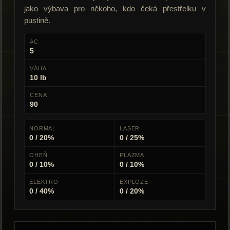
jako výbava pro někoho, kdo čeká přestřelku v
pustině.
AC
5
VÁHA
10 lb
CENA
90
NORMAL
LASER
0 / 20%
0 / 25%
OHEŇ
PLAZMA
0 / 10%
0 / 10%
ELEKTRO
EXPLOZE
0 / 40%
0 / 20%