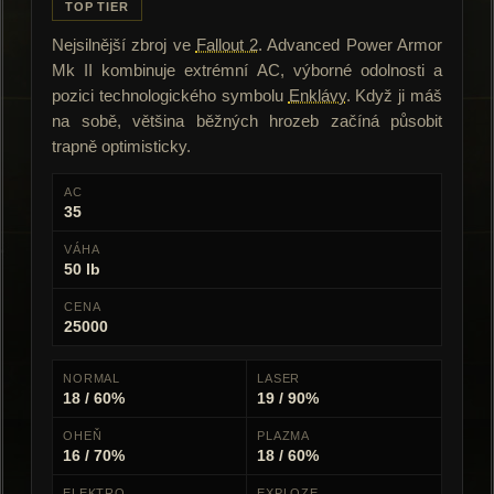
TOP TIER
Nejsilnější zbroj ve
Fallout 2
. Advanced Power Armor
Mk II kombinuje extrémní AC, výborné odolnosti a
pozici technologického symbolu
Enklávy
. Když ji máš
na sobě, většina běžných hrozeb začíná působit
trapně optimisticky.
AC
35
VÁHA
50 lb
CENA
25000
NORMAL
LASER
18 / 60%
19 / 90%
OHEŇ
PLAZMA
16 / 70%
18 / 60%
ELEKTRO
EXPLOZE