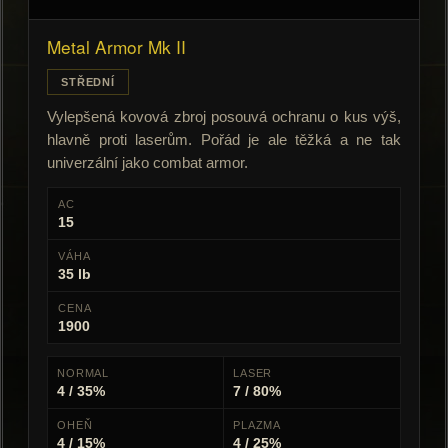
Metal Armor Mk II
STŘEDNÍ
Vylepšená kovová zbroj posouvá ochranu o kus výš,
hlavně proti laserům. Pořád je ale těžká a ne tak
univerzální jako combat armor.
AC
15
VÁHA
35 lb
CENA
1900
NORMAL
LASER
4 / 35%
7 / 80%
OHEŇ
PLAZMA
4 / 15%
4 / 25%