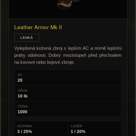
Leather Armor Mk II
LEHKÁ
Vylepšená kožená zbroj s lepším AC a mírně lepšími
prahy odolnosti. Dobrý mezistupeň před přechodem
na kovové nebo bojové zbroje.
AC
20
VÁHA
10 lb
CENA
1000
NORMAL
LASER
3 / 25%
1 / 20%