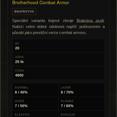
Brotherhood Combat Armor
BRATRSTVO
Speciální varianta bojové zbroje
Bratrstva oceli
.
Nabízí velmi dobré odolnosti napříč poškozením a
působí jako prestižní verze combat armoru.
AC
20
VÁHA
25 lb
CENA
4800
NORMAL
LASER
8 / 40%
8 / 70%
OHEŇ
PLAZMA
7 / 50%
7 / 60%
ELEKTRO
EXPLOZE