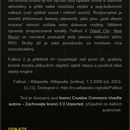
Na druhou stranu je mu vyčítán jistý úpadek drsné a satirické
atmosféry a příliš velké množství vtípků a pop-kulturních
odkazů (což zpětně uznali i někteří autoři). Rozporuplná je
rovněž přítomnost fantasy elementů, jako jsou „pod vlivem
mutace“ mluvící zvířata nebo dokonce rostliny. Některé
opravdu propracované lokality
Fallout 2
(
Vault City
,
New
Reno
) se nicméně postupně staly jakousi výkladní skříní
RPG. Druhý díl je také považován za mnohem více
znovuhratelný.
Fallout 2 je přibližně 4× rozsáhlejší než první díl, graficky
kromě mnoha přibyvších objektů úplně stejný a používá také
stejný engine.
Fallout – Wikipedia.
Wikipedia.
[online]. 7.3.2006 [cit. 2013-
11-21]. Dostupné z:
http://cs.wikipedia.org/wiki/Fallout
Text je dostupný pod
licencí Creative Commons Uveďte
autora – Zachovejte licenci 3.0 Unported
, případně za dalších
podmínek.
ODKAZY