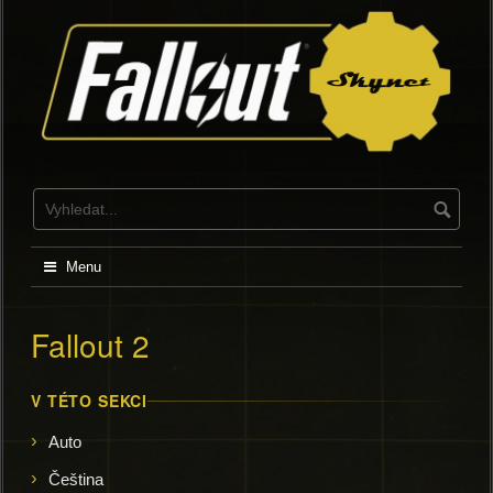
Skip
to
content
Menu
Fallout 2
V TÉTO SEKCI
Auto
Čeština