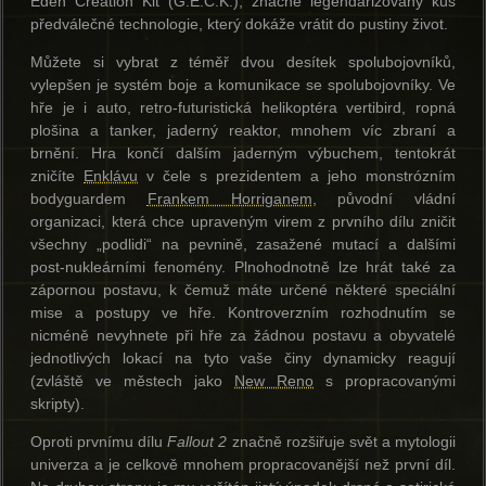
Eden Creation Kit (G.E.C.K.), značně legendarizovaný kus
předválečné technologie, který dokáže vrátit do pustiny život.
Můžete si vybrat z téměř dvou desítek spolubojovníků,
vylepšen je systém boje a komunikace se spolubojovníky. Ve
hře je i auto, retro-futuristická helikoptéra vertibird, ropná
plošina a tanker, jaderný reaktor, mnohem víc zbraní a
brnění. Hra končí dalším jaderným výbuchem, tentokrát
zničíte
Enklávu
v čele s prezidentem a jeho monstrózním
bodyguardem
Frankem Horriganem
, původní vládní
organizaci, která chce upraveným virem z prvního dílu zničit
všechny „podlidi“ na pevnině, zasažené mutací a dalšími
post-nukleárními fenomény. Plnohodnotně lze hrát také za
zápornou postavu, k čemuž máte určené některé speciální
mise a postupy ve hře. Kontroverzním rozhodnutím se
nicméně nevyhnete při hře za žádnou postavu a obyvatelé
jednotlivých lokací na tyto vaše činy dynamicky reagují
(zvláště ve městech jako
New Reno
s propracovanými
skripty).
Oproti prvnímu dílu
Fallout 2
značně rozšiřuje svět a mytologii
univerza a je celkově mnohem propracovanější než první díl.