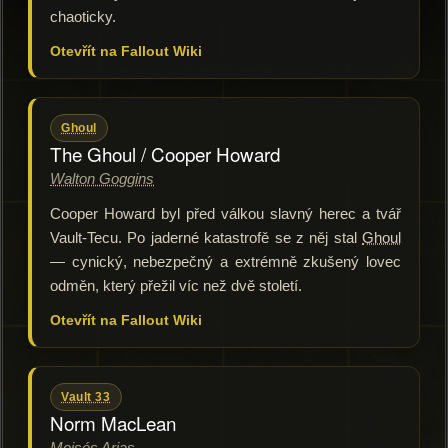
chaoticky.
Otevřít na Fallout Wiki
Ghoul
The Ghoul / Cooper Howard
Walton Goggins
Cooper Howard byl před válkou slavný herec a tvář
Vault-Tecu. Po jaderné katastrofě se z něj stal
Ghoul
— cynický, nebezpečný a extrémně zkušený lovec
odměn, který přežil víc než dvě století.
Otevřít na Fallout Wiki
Vault 33
Norm MacLean
Moisés Arias