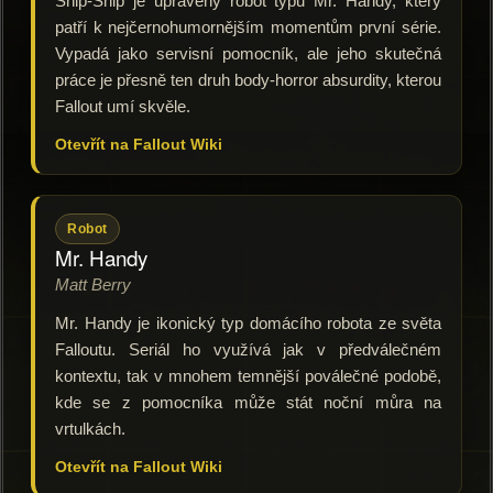
Snip-Snip je upravený robot typu Mr. Handy, který
patří k nejčernohumornějším momentům první série.
Vypadá jako servisní pomocník, ale jeho skutečná
práce je přesně ten druh body-horror absurdity, kterou
Fallout umí skvěle.
Otevřít na Fallout Wiki
Robot
Mr. Handy
Matt Berry
Mr. Handy je ikonický typ domácího robota ze světa
Falloutu. Seriál ho využívá jak v předválečném
kontextu, tak v mnohem temnější poválečné podobě,
kde se z pomocníka může stát noční můra na
vrtulkách.
Otevřít na Fallout Wiki