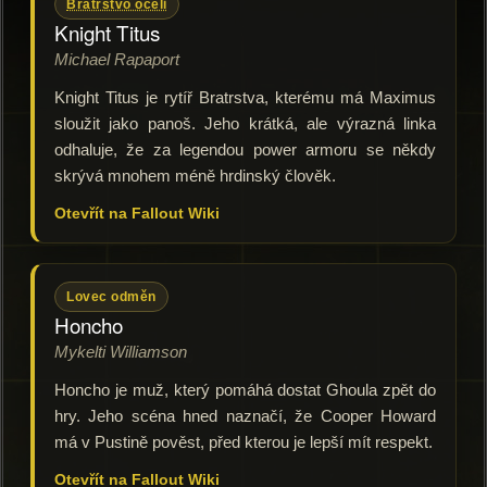
Bratrstvo oceli
Knight Titus
Michael Rapaport
Knight Titus je rytíř Bratrstva, kterému má Maximus
sloužit jako panoš. Jeho krátká, ale výrazná linka
odhaluje, že za legendou power armoru se někdy
skrývá mnohem méně hrdinský člověk.
Otevřít na Fallout Wiki
Lovec odměn
Honcho
Mykelti Williamson
Honcho je muž, který pomáhá dostat Ghoula zpět do
hry. Jeho scéna hned naznačí, že Cooper Howard
má v Pustině pověst, před kterou je lepší mít respekt.
Otevřít na Fallout Wiki