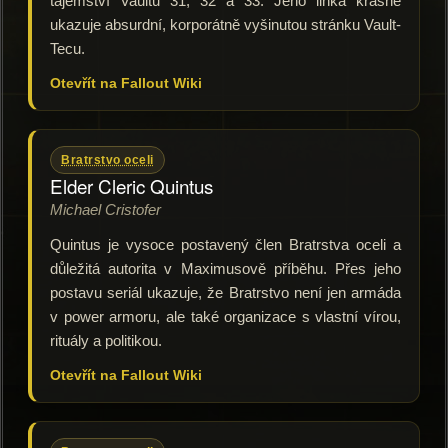
tajemství Vaultů 31, 32 a 33. Jeho linka krásně
ukazuje absurdní, korporátně vyšinutou stránku Vault-
Tecu.
Otevřít na Fallout Wiki
Bratrstvo oceli
Elder Cleric Quintus
Michael Cristofer
Quintus je vysoce postavený člen Bratrstva oceli a
důležitá autorita v Maximusově příběhu. Přes jeho
postavu seriál ukazuje, že Bratrstvo není jen armáda
v power armoru, ale také organizace s vlastní vírou,
rituály a politikou.
Otevřít na Fallout Wiki