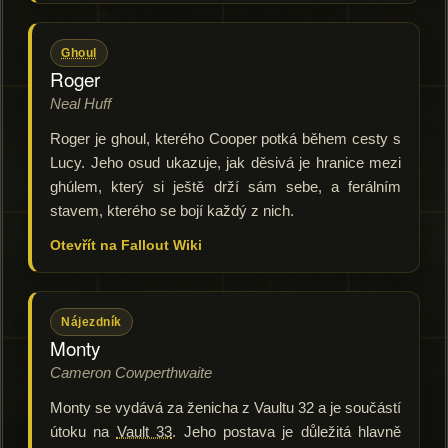
Ghoul
Roger
Neal Huff
Roger je ghoul, kterého Cooper potká během cesty s
Lucy. Jeho osud ukazuje, jak děsivá je hranice mezi
ghúlem, který si ještě drží sám sebe, a ferálním
stavem, kterého se bojí každý z nich.
Otevřít na Fallout Wiki
Nájezdník
Monty
Cameron Cowperthwaite
Monty se vydává za ženicha z Vaultu 32 a je součástí
útoku na
Vault 33
. Jeho postava je důležitá hlavně