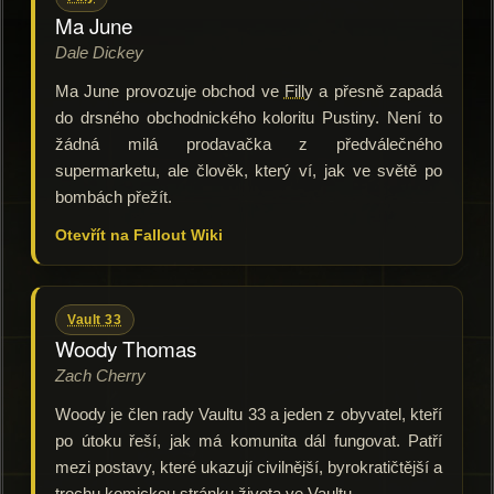
Ma June
Dale Dickey
Ma June provozuje obchod ve
Filly
a přesně zapadá
do drsného obchodnického koloritu Pustiny. Není to
žádná milá prodavačka z předválečného
supermarketu, ale člověk, který ví, jak ve světě po
bombách přežít.
Otevřít na Fallout Wiki
Vault 33
Woody Thomas
Zach Cherry
Woody je člen rady Vaultu 33 a jeden z obyvatel, kteří
po útoku řeší, jak má komunita dál fungovat. Patří
mezi postavy, které ukazují civilnější, byrokratičtější a
trochu komickou stránku života ve Vaultu.