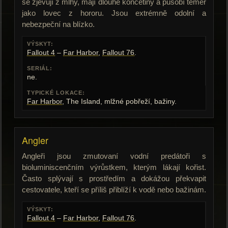
se zjevují z mlhy, mají dlouhé končetiny a působí téměř
jako lovec z hororu. Jsou extrémně odolní a
nebezpeční na blízko.
VÝSKYT:
Fallout 4
–
Far Harbor
,
Fallout 76
.
SERIÁL:
ne.
TYPICKÉ LOKACE:
Far Harbor
, The Island, mlžné pobřeží, bažiny.
Angler
Angleři jsou zmutovaní vodní predátoři s
bioluminiscenčním výrůstkem, kterým lákají kořist.
Často splývají s prostředím a dokážou překvapit
cestovatele, kteří se příliš přiblíží k vodě nebo bažinám.
VÝSKYT:
Fallout 4
–
Far Harbor
,
Fallout 76
.