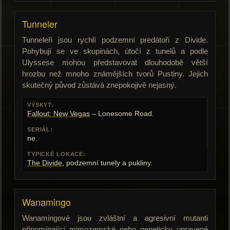
Tunneler
Tunneleři jsou rychlí podzemní predátoři z Divide.
Pohybují se ve skupinách, útočí z tunelů a podle
Ulyssese mohou představovat dlouhodobě větší
hrozbu než mnoho známějších tvorů Pustiny. Jejich
skutečný původ zůstává znepokojivě nejasný.
VÝSKYT:
Fallout: New Vegas
– Lonesome Road.
SERIÁL:
ne.
TYPICKÉ LOKACE:
The Divide
, podzemní tunely a pukliny.
Wanamingo
Wanamingové jsou zvláštní a agresivní mutanti
připomínající mimozemské nebo geneticky upravené