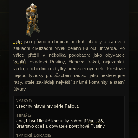
Lidé
jsou původní dominantní druh planety a zároveň
základní civilizační prvek celého Fallout universa. Po
válce přežili v několika podobách: jako obyvatelé
Vaultů
, osadníci Pustiny, členové frakcí, nájezdníci,
vědci, obchodníci i zbytky předválečných elit. Přestože
nejsou fyzicky přizpůsobeni radiaci jako některé jiné
rasy, stále zakládají největší známé komunity a státní
útvary.
VÝSKYT:
všechny hlavní hry série Fallout.
SERIÁL:
ano, hlavní lidské komunity zahrnují
Vault 33
,
Bratrstvo oceli
a obyvatele povrchové Pustiny.
TYPICKÉ LOKACE: