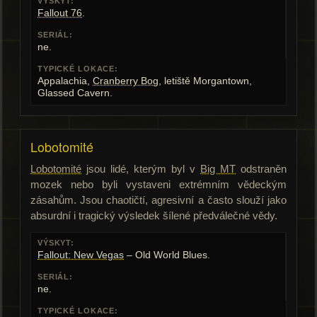
VÝSKYT:
Fallout 76
.
SERIÁL:
ne.
TYPICKÉ LOKACE:
Appalachia,
Cranberry Bog
, letiště Morgantown,
Glassed Cavern.
Lobotomité
Lobotomité
jsou lidé, kterým byl v
Big MT
odstraněn
mozek nebo byli vystaveni extrémním vědeckým
zásahům. Jsou chaotičtí, agresivní a často slouží jako
absurdní i tragický výsledek šílené předválečné vědy.
VÝSKYT:
Fallout: New Vegas
– Old World Blues.
SERIÁL:
ne.
TYPICKÉ LOKACE: