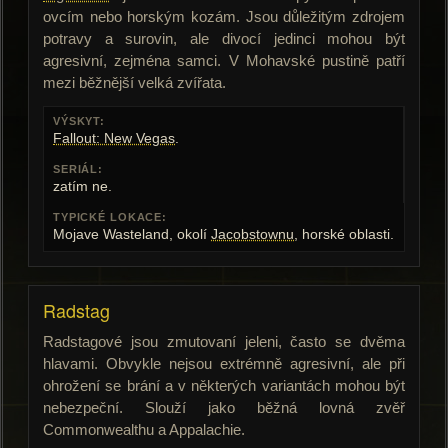
ovcím nebo horským kozám. Jsou důležitým zdrojem
potravy a surovin, ale divocí jedinci mohou být
agresivní, zejména samci. V Mohavské pustině patří
mezi běžnější velká zvířata.
VÝSKYT:
Fallout: New Vegas
.
SERIÁL:
zatím ne.
TYPICKÉ LOKACE:
Mojave Wasteland, okolí
Jacobstownu
, horské oblasti.
Radstag
Radstagové jsou zmutovaní jeleni, často se dvěma
hlavami. Obvykle nejsou extrémně agresivní, ale při
ohrožení se brání a v některých variantách mohou být
nebezpeční. Slouží jako běžná lovná zvěř
Commonwealthu a Appalachie.