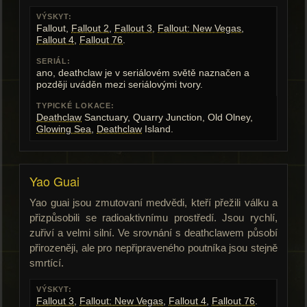
VÝSKYT:
Fallout,
Fallout 2
,
Fallout 3
,
Fallout: New Vegas
,
Fallout 4
,
Fallout 76
.
SERIÁL:
ano, deathclaw je v seriálovém světě naznačen a
později uváděn mezi seriálovými tvory.
TYPICKÉ LOKACE:
Deathclaw
Sanctuary, Quarry Junction, Old Olney,
Glowing Sea
,
Deathclaw
Island.
Yao Guai
Yao guai jsou zmutovaní medvědi, kteří přežili válku a
přizpůsobili se radioaktivnímu prostředí. Jsou rychlí,
zuřiví a velmi silní. Ve srovnání s deathclawem působí
přirozeněji, ale pro nepřipraveného poutníka jsou stejně
smrtící.
VÝSKYT:
Fallout 3
,
Fallout: New Vegas
,
Fallout 4
,
Fallout 76
.