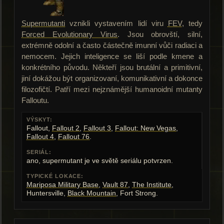
Supermutanti
vznikli vystavením lidí viru
FEV
, tedy
Forced Evolutionary Virus
. Jsou obrovští, silní,
extrémně odolní a často částečně imunní vůči radiaci a
nemocem. Jejich inteligence se liší podle kmene a
konkrétního původu. Někteří jsou brutální a primitivní,
jiní dokážou být organizovaní, komunikativní a dokonce
filozofičtí. Patří mezi nejznámější humanoidní mutanty
Falloutu.
VÝSKYT:
Fallout,
Fallout 2
,
Fallout 3
,
Fallout: New Vegas
,
Fallout 4
,
Fallout 76
.
SERIÁL:
ano, supermutant je ve světě seriálu potvrzen.
TYPICKÉ LOKACE:
Mariposa Military Base
,
Vault 87
,
The Institute
,
Huntersville,
Black Mountain
, Fort Strong.