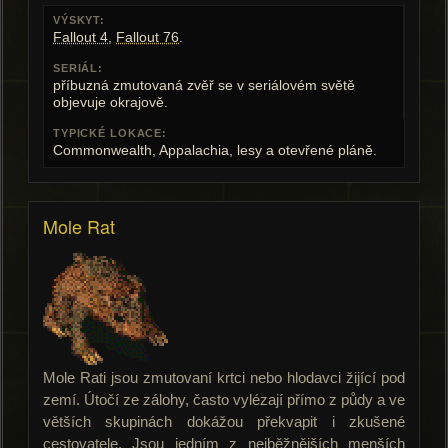
VÝSKYT:
Fallout 4
,
Fallout 76
.
SERIÁL:
příbuzná zmutovaná zvěř se v seriálovém světě
objevuje okrajově.
TYPICKÉ LOKACE:
Commonwealth, Appalachia, lesy a otevřené pláně.
Mole Rat
Mole Rati jsou zmutovaní krtci nebo hlodavci žijící pod
zemí. Útočí ze zálohy, často vylézají přímo z půdy a ve
větších skupinách dokážou překvapit i zkušené
cestovatele. Jsou jedním z nejběžnějších menších