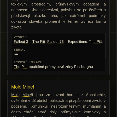
toxickým prostředím, průmyslovým odpadem a
nemocemi. Jsou agresivní, pohybují se po čtyřech a
představují ukázku toho, jak extrémní podmínky
dokážou člověka proměnit v téměř zvířecí formu
života.
VÝSKYT:
Fallout 3
–
The Pitt
,
Fallout 76
– Expeditions:
The Pitt
.
SERIÁL:
ne.
TYPICKÉ LOKACE:
The Pitt
, opuštěné průmyslové zóny Pittsburghu.
Mole Mineři
Mole Mineři
jsou zmutovaní horníci z Appalachie,
uvěznění v těžebních oblecích a přizpůsobení životu v
podzemí. Komunikují nesrozumitelným mumláním a
často chrání staré doly, průmyslové komplexy a