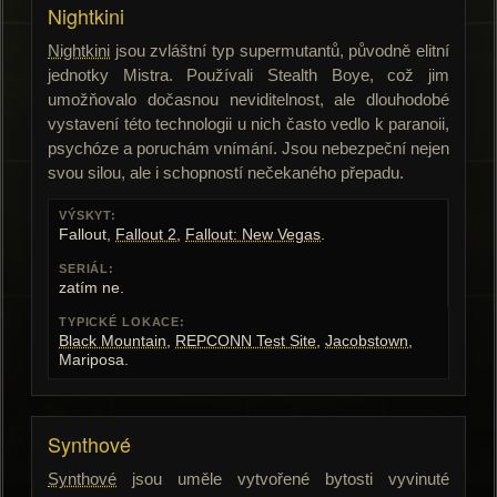
Nightkini
Nightkini
jsou zvláštní typ supermutantů, původně elitní
jednotky Mistra. Používali Stealth Boye, což jim
umožňovalo dočasnou neviditelnost, ale dlouhodobé
vystavení této technologii u nich často vedlo k paranoii,
psychóze a poruchám vnímání. Jsou nebezpeční nejen
svou silou, ale i schopností nečekaného přepadu.
VÝSKYT:
Fallout,
Fallout 2
,
Fallout: New Vegas
.
SERIÁL:
zatím ne.
TYPICKÉ LOKACE:
Black Mountain
,
REPCONN Test Site
,
Jacobstown
,
Mariposa.
Synthové
Synthové
jsou uměle vytvořené bytosti vyvinuté