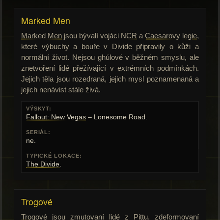
Marked Men
Marked Men
jsou bývalí vojáci
NCR
a
Caesarovy legie
,
které výbuchy a bouře v Divide připravily o kůži a
normální život. Nejsou ghúlové v běžném smyslu, ale
znetvoření lidé přežívající v extrémních podmínkách.
Jejich těla jsou rozedraná, jejich mysl poznamenaná a
jejich nenávist stále živá.
VÝSKYT:
Fallout: New Vegas
– Lonesome Road.
SERIÁL:
ne.
TYPICKÉ LOKACE:
The Divide
.
Trogové
Trogové
jsou zmutovaní lidé z Pittu, zdeformovaní