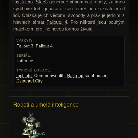
Institutem
.
Starší
generace připomínají roboty, zatímco
synthové třetí generace jsou téměř nerozeznatelní od
lidí. Otázka jejich vědomí, svobody a práv je jedním z
hlavních témat
Falloutu 4
. Pro některé jsou pouhým
majetkem, pro jiné novou formou života.
VÝSKYT:
Fallout 3
,
Fallout 4
.
SERIÁL:
zatím ne.
TYPICKÉ LOKACE:
Institute
, Commonwealth,
Railroad
safehouses,
Diamond City
.
Roboti a umělá inteligence