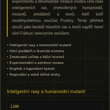
experimentů a dlouhodobé mutace zrodila celá řada
inteligentních ras, znetvořených humanoidů,
mutantů, predátorů a tvorů, kteří tvoří
neodmyslitelnou součást Pustiny. Tento přehled
slouží jako bestiář hlavních ras a tvorů napříč herní
sérií Fallout i televizním seriálem.
Inteligentní rasy a humanoidní mutanti
Velcí predátoři a ikonická monstra
Zmutovaná zvířata a běžní tvorové
Experimentální a extrémní mutace
Kryptidi a legendární bytosti
Regionální a méně běžné druhy
Inteligentní rasy a humanoidní mutanti
Lidé