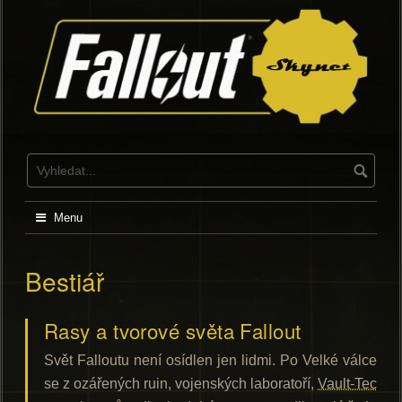
Skip
to
content
Menu
Bestiář
Rasy a tvorové světa Fallout
Svět Falloutu není osídlen jen lidmi. Po Velké válce
se z ozářených ruin, vojenských laboratoří,
Vault-Tec