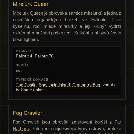
Mirelurk Queen
Mirelurk Queen
je obrovská samice mirelurků a jedna z
největších organických hrozeb ve Falloutu. Plive
kyselinu, rodí mladé mirelurky a její krunýř vydrží
extrémní množství poškození. Setkání s ní bývá často
boss fightem.
VÝSKYT:
Fallout 4
,
Fallout 76
.
SERIÁL:
ne.
TYPICKÉ LOKACE:
The Castle
,
Spectacle Island
,
Cranberry Bog
, vodní a
bažinaté oblasti.
Fog Crawler
Fog Crawleři jsou obrovští zmutovaní korýši z
Far
Harboru
. Patří mezi nejděsivější tvory ostrova, protože