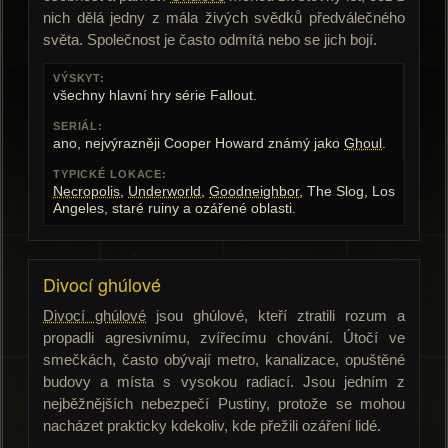
nich dělá jedny z mála živých svědků předválečného
světa. Společnost je často odmítá nebo se jich bojí.
VÝSKYT:
všechny hlavní hry série Fallout.
SERIÁL:
ano, nejvýrazněji Cooper Howard známý jako
Ghoul
.
TYPICKÉ LOKACE:
Necropolis
,
Underworld
,
Goodneighbor
, The Slog, Los
Angeles, staré ruiny a ozářené oblasti.
Divocí ghúlové
Divocí ghúlové
jsou ghúlové, kteří ztratili rozum a
propadli agresivnímu, zvířecímu chování. Útočí ve
smečkách, často obývají metro, kanalizace, opuštěné
budovy a místa s vysokou radiací. Jsou jedním z
nejběžnějších nebezpečí Pustiny, protože se mohou
nacházet prakticky kdekoliv, kde přežili ozáření lidé.