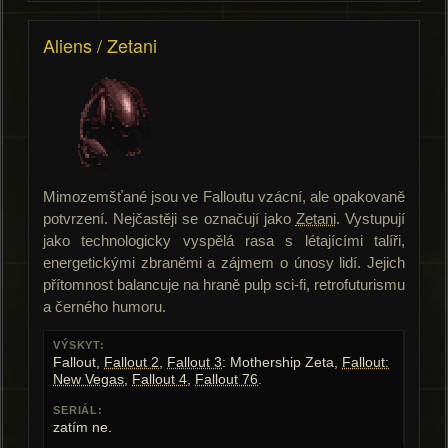
Aliens / Zetani
Mimozemšťané jsou ve Falloutu vzácní, ale opakovaně
potvrzení. Nejčastěji se označují jako
Zetani
. Vystupují
jako technologicky vyspělá rasa s létajícími talíři,
energetickými zbraněmi a zájmem o únosy lidí. Jejich
přítomnost balancuje na hraně pulp sci-fi, retrofuturismu
a černého humoru.
VÝSKYT:
Fallout,
Fallout 2
,
Fallout 3
: Mothership Zeta,
Fallout:
New Vegas
,
Fallout 4
,
Fallout 76
.
SERIÁL:
zatím ne.