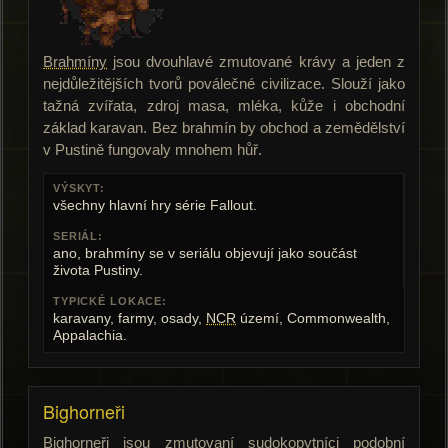
Brahmíny
jsou dvouhlavé zmutované krávy a jeden z
nejdůležitějších tvorů poválečné civilizace. Slouží jako
tažná zvířata, zdroj masa, mléka, kůže i obchodní
základ karavan. Bez brahmín by obchod a zemědělství
v Pustině fungovaly mnohem hůř.
VÝSKYT:
všechny hlavní hry série Fallout.
SERIÁL:
ano, brahmíny se v seriálu objevují jako součást
života Pustiny.
TYPICKÉ LOKACE:
karavany, farmy, osady,
NCR
území, Commonwealth,
Appalachia.
Bighorneři
Bighorneři
jsou zmutovaní sudokopytníci podobní