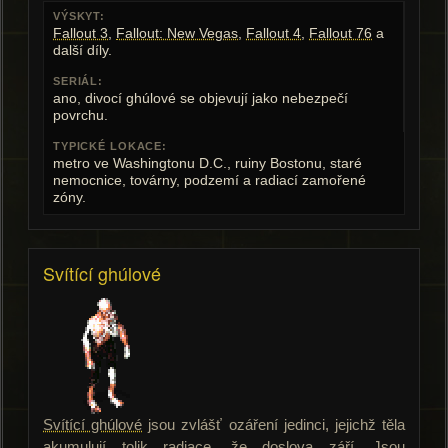
VÝSKYT:
Fallout 3
,
Fallout: New Vegas
,
Fallout 4
,
Fallout 76
a
další díly.
SERIÁL:
ano, divocí ghúlové se objevují jako nebezpečí
povrchu.
TYPICKÉ LOKACE:
metro ve Washingtonu D.C., ruiny Bostonu, staré
nemocnice, továrny, podzemí a radiací zamořené
zóny.
Svítící ghúlové
Svítící ghúlové
jsou zvlášť ozáření jedinci, jejichž těla
akumulují tolik radiace, že doslova září. Jsou