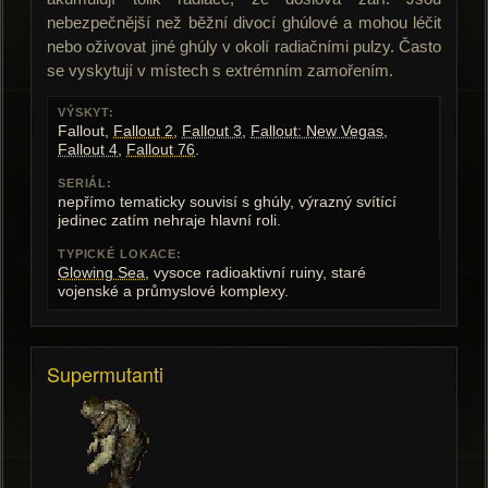
nebezpečnější než běžní divocí ghúlové a mohou léčit
nebo oživovat jiné ghúly v okolí radiačními pulzy. Často
se vyskytují v místech s extrémním zamořením.
VÝSKYT:
Fallout,
Fallout 2
,
Fallout 3
,
Fallout: New Vegas
,
Fallout 4
,
Fallout 76
.
SERIÁL:
nepřímo tematicky souvisí s ghúly, výrazný svítící
jedinec zatím nehraje hlavní roli.
TYPICKÉ LOKACE:
Glowing Sea
, vysoce radioaktivní ruiny, staré
vojenské a průmyslové komplexy.
Supermutanti