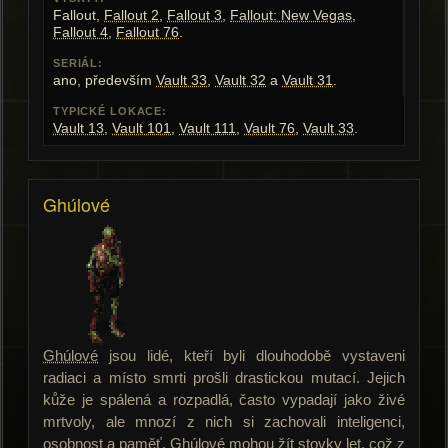
Fallout,
Fallout 2
,
Fallout 3
,
Fallout: New Vegas
,
Fallout 4
,
Fallout 76
.
SERIÁL:
ano, především
Vault 33
,
Vault 32
a
Vault 31
.
TYPICKÉ LOKACE:
Vault 13
,
Vault 101
,
Vault 111
,
Vault 76
,
Vault 33
.
Ghúlové
Ghúlové
jsou lidé, kteří byli dlouhodobě vystaveni
radiaci a místo smrti prošli drastickou mutací. Jejich
kůže je spálená a rozpadlá, často vypadají jako živé
mrtvoly, ale mnozí z nich si zachovali inteligenci,
osobnost a paměť.
Ghúlové
mohou žít stovky let, což z