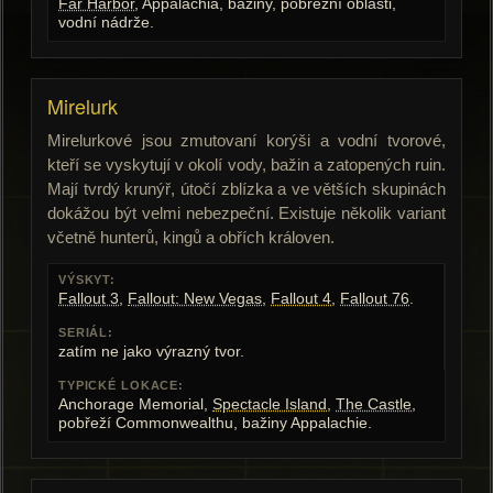
Far Harbor
, Appalachia, bažiny, pobřežní oblasti,
vodní nádrže.
Mirelurk
Mirelurkové jsou zmutovaní korýši a vodní tvorové,
kteří se vyskytují v okolí vody, bažin a zatopených ruin.
Mají tvrdý krunýř, útočí zblízka a ve větších skupinách
dokážou být velmi nebezpeční. Existuje několik variant
včetně hunterů, kingů a obřích královen.
VÝSKYT:
Fallout 3
,
Fallout: New Vegas
,
Fallout 4
,
Fallout 76
.
SERIÁL:
zatím ne jako výrazný tvor.
TYPICKÉ LOKACE:
Anchorage Memorial,
Spectacle Island
,
The Castle
,
pobřeží Commonwealthu, bažiny Appalachie.