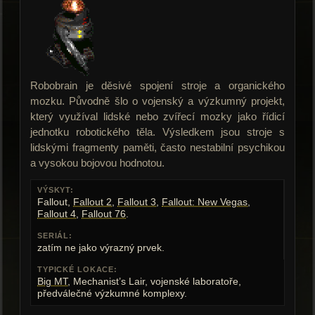
Robobrain je děsivé spojení stroje a organického
mozku. Původně šlo o vojenský a výzkumný projekt,
který využíval lidské nebo zvířecí mozky jako řídicí
jednotku robotického těla. Výsledkem jsou stroje s
lidskými fragmenty paměti, často nestabilní psychikou
a vysokou bojovou hodnotou.
VÝSKYT:
Fallout,
Fallout 2
,
Fallout 3
,
Fallout: New Vegas
,
Fallout 4
,
Fallout 76
.
SERIÁL:
zatím ne jako výrazný prvek.
TYPICKÉ LOKACE:
Big MT
, Mechanist’s Lair, vojenské laboratoře,
předválečné výzkumné komplexy.