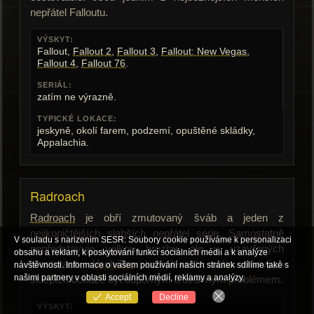
nepřátel Falloutu.
VÝSKYT:
Fallout,
Fallout 2
,
Fallout 3
,
Fallout: New Vegas
,
Fallout 4
,
Fallout 76
.
SERIÁL:
zatím ne výrazně.
TYPICKÉ LOKACE:
jeskyně, okolí farem, podzemí, opuštěné skládky,
Appalachia.
Radroach
Radroach
je obří zmutovaný šváb a jeden z
nejikoničtějších slabších nepřátel série. Samostatně
V souladu s narizenim SESR: Soubory cookie používáme k personalizaci
nepředstavuje velkou hrozbu, ale v uzavřených
obsahu a reklam, k poskytování funkcí sociálních médií a k analýze
prostorách,
Vault-Tec
komplexech nebo tmavých
návštěvnosti. Informace o vašem používání našich stránek sdílíme také s
našimi partnery v oblasti sociálních médií, reklamy a analýzy.
sklepích dokáže být odporným a otravným problémem.
Accept
Decline
VÝSKYT: