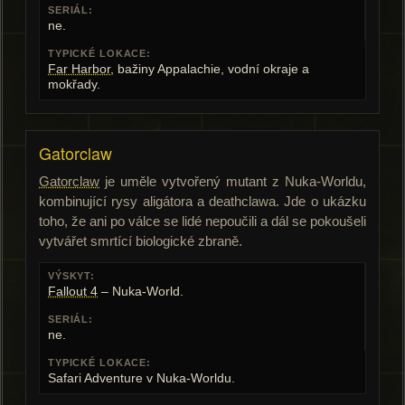
SERIÁL:
ne.
TYPICKÉ LOKACE:
Far Harbor
, bažiny Appalachie, vodní okraje a
mokřady.
Gatorclaw
Gatorclaw
je uměle vytvořený mutant z Nuka-Worldu,
kombinující rysy aligátora a deathclawa. Jde o ukázku
toho, že ani po válce se lidé nepoučili a dál se pokoušeli
vytvářet smrtící biologické zbraně.
VÝSKYT:
Fallout 4
– Nuka-World.
SERIÁL:
ne.
TYPICKÉ LOKACE:
Safari Adventure v Nuka-Worldu.