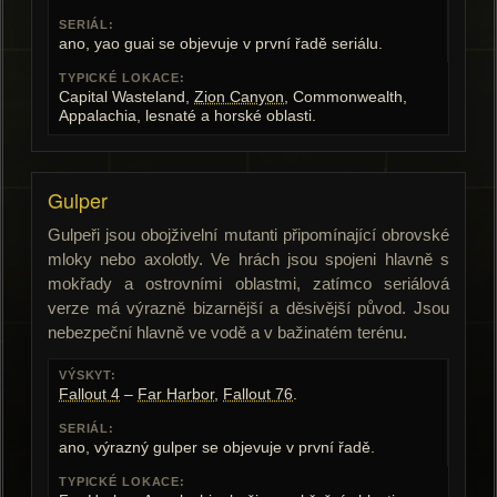
SERIÁL:
ano, yao guai se objevuje v první řadě seriálu.
TYPICKÉ LOKACE:
Capital Wasteland,
Zion Canyon
, Commonwealth,
Appalachia, lesnaté a horské oblasti.
Gulper
Gulpeři jsou obojživelní mutanti připomínající obrovské
mloky nebo axolotly. Ve hrách jsou spojeni hlavně s
mokřady a ostrovními oblastmi, zatímco seriálová
verze má výrazně bizarnější a děsivější původ. Jsou
nebezpeční hlavně ve vodě a v bažinatém terénu.
VÝSKYT:
Fallout 4
–
Far Harbor
,
Fallout 76
.
SERIÁL:
ano, výrazný gulper se objevuje v první řadě.
TYPICKÉ LOKACE: