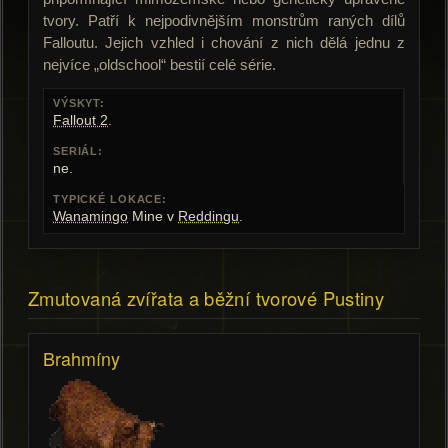
tvory. Patří k nejpodivnějším monstrům raných dílů
Falloutu. Jejich vzhled i chování z nich dělá jednu z
nejvíce „oldschool“ bestií celé série.
VÝSKYT:
Fallout 2
.
SERIÁL:
ne.
TYPICKÉ LOKACE:
Wanamingo
Mine v
Reddingu
.
Zmutovaná zvířata a běžní tvorové Pustiny
Brahmíny