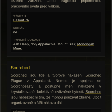
těžební zařízení. Jsou tragickou připomínkou
pracovního světa před válkou.
VÝSKYT:
Fallout 76
.
SERIÁL:
ne.
TYPICKÉ LOKACE:
Ash Heap, doly Appalachie, Mount Blair,
Monongah
Mine
.
Scorched
Scorched
jsou lidé a tvorové nakažení
Scorched
Plague v Appalachii. Nemoc je spojena se
Scorchbeasty a postupně mění nakažené v
krystalizované, kolektivně ovlivněné bytosti.
Scorched
jsou nebezpeční tím, že mohou používat zbraně, útočit
organizovaně a šířit nákazu dál.