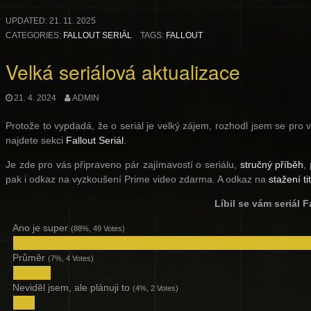
UPDATED:
21. 11. 2025
CATEGORIES:
FALLOUT SERIÁL
TAGS:
FALLOUT
Velká seriálová aktualizace
21. 4. 2024
ADMIN
Protože to vypdadá, že o seriál je velký zájem, rozhodl jsem se pro
najdete sekci
Fallout Seriál
.
Je zde pro vás připraveno pár zajímavostí o seriálu,
stručný příběh
,
pak i odkaz na vyzkoušení Prime video zdarma. A odkaz na
stažení ti
Líbil se vám seriál F
Ano je super
(88%, 49 Votes)
Průměr
(7%, 4 Votes)
Neviděl jsem, ale plánuji to
(4%, 2 Votes)