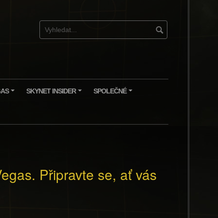
GAS
SKYNET INSIDER
SPOLEČNÉ
+
+
+
egas. Připravte se, ať vás