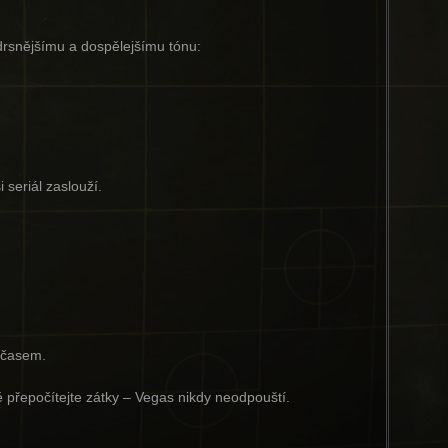
drsnějšímu a dospělejšímu tónu:
 seriál zaslouží.
s časem.
ě přepočítejte zátky – Vegas nikdy neodpouští.