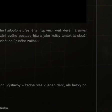
vého
Falloutu
je přesně ten typ věci, kvůli které má smysl
ní svého postapo hitu a jako kulisy tentokrát slouží
i vidět od úplného začátku.
ónní výstavby – žádné “vše v jeden den”, ale hezky po
lerka.