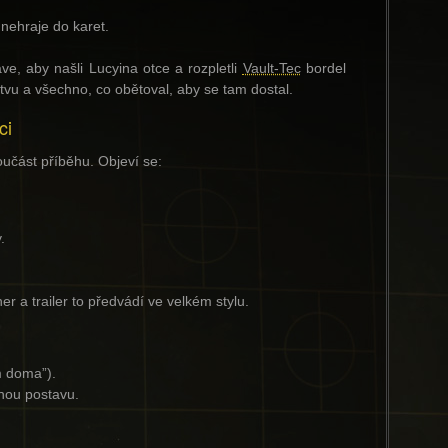
 nehraje do karet.
e, aby našli Lucyina otce a rozpletli
Vault-Tec
bordel
tvu a všechno, co obětoval, aby se tam dostal.
ci
oučást příběhu. Objeví se:
.
r a trailer to předvádí ve velkém stylu.
m doma”).
znou postavu.