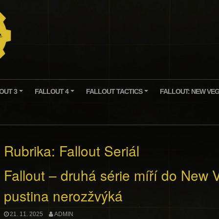
OUT 3
FALLOUT 4
FALLOUT TACTICS
FALLOUT: NEW VE
+
+
+
Rubrika:
Fallout Seriál
Fallout – druhá série míří do New V
pustina nerozžvýká
21. 11. 2025
ADMIN