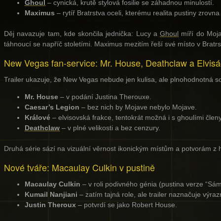
Ghoul
– cynická, krutě stylová fosilie se záhadnou minulostí.
Maximus
– rytíř Bratrstva oceli, kterému realita pustiny zrovna
Děj navazuje tam, kde skončila jednička: Lucy a
Ghoul
míří do Mojav
táhnoucí se napříč stoletími. Maximus mezitím řeší své místo v Bratrs
New Vegas fan-service: Mr. House, Deathclaw a Elvisá
Trailer ukazuje, že New Vegas nebude jen kulisa, ale plnohodnotná s
Mr. House
– v podání Justina Therouxe.
Caesar’s Legion
– bez nich by Mojave nebylo Mojave.
Králové
– elvisovská frakce, tentokrát možná i s ghoulími členy
Deathclaw
– v plné velikosti a bez cenzury.
Druhá série sází na vizuální věrnost ikonickým místům a potvorám z he
Nové tváře: Macaulay Culkin v pustině
Macaulay Culkin
– v roli podivného génia (pustina verze “Sá
Kumail Nanjiani
– zatím tajná role, ale trailer naznačuje výra
Justin Theroux
– potvrdí se jako Robert House.