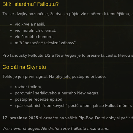
Blíž “starému” Falloutu?
Trailer dvojky naznačuje, že dvojka půjde víc směrem k temnějšímu, 
víc krve a násilí,
víc morálních dilemat,
víc černého humoru,
míň “bezpečné televizní zábavy”.
Pro fanoušky Falloutu 1/2 a New Vegas je to přesně ta cesta, kterou si
Co dál na Skynetu
Tohle je jen první signál. Na
Skynetu
postupně přibude:
rozbor traileru,
porovnání seriálového a herního New Vegas,
postupné recenze epizod,
i pár osobních “deníkových” postů o tom, jak se Fallout mění 
17. prosinec 2025
si označte na vašich Pip-Boy. Do té doby si pečliv
War never changes. Ale druhá série Falloutu možná ano.