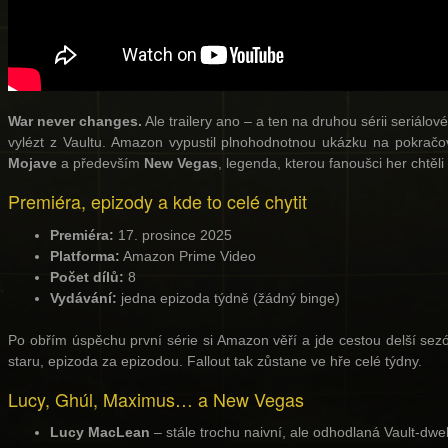
War never changes.
Ale trailery ano – a ten na druhou sérii seriálo
vylézt z Vaultu. Amazon vypustil plnohodnotnou ukázku na pokračová
Mojave
a především
New Vegas
, legenda, kterou fanoušci her chtěl
Premiéra, epizody a kde to celé chytit
Premiéra:
17. prosince 2025
Platforma:
Amazon Prime Video
Počet dílů:
8
Vydávání:
jedna epizoda týdně (žádný binge)
Po obřím úspěchu první série si Amazon věří a jde cestou delší sez
staru, epizoda za epizodou. Fallout tak zůstane ve hře celé týdny.
Lucy, Ghúl, Maximus… a New Vegas
Lucy MacLean
– stále trochu naivní, ale odhodlaná Vault-dwel