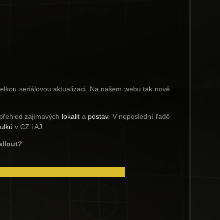
 velkou seriálovou aktualizaci. Na našem webu tak nově
 přehled zajímavých
lokalit
a
postav
. V neposlední řadě
tulků
v CZ i AJ.
allout?