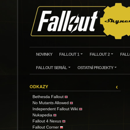
Skip
to
content
NOVINKY
FALLOUT 1
FALLOUT 2
FALL
+
+
FALLOUT SERIÁL
OSTATNÍ PROJEKTY
+
+
ODKAZY
‹
Bethesda Fallout
No Mutants Allowed
Independent Fallout Wiki
Nukapedia
Fallout 4 Nexus
Fallout Corner