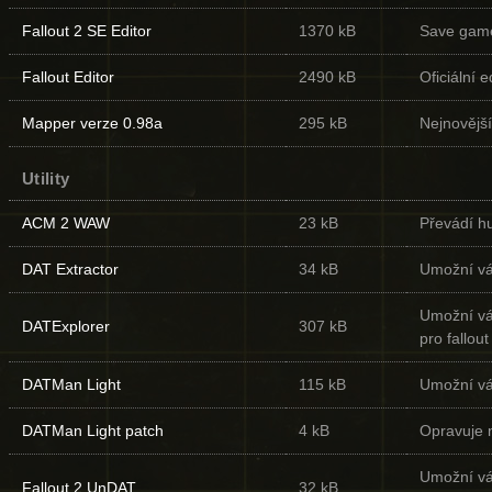
Fallout 2 SE Editor
1370 kB
Save game
Fallout Editor
2490 kB
Oficiální 
Mapper verze 0.98a
295 kB
Nejnovější
Utility
ACM 2 WAW
23 kB
Převádí hu
DAT Extractor
34 kB
Umožní vá
Umožní vá
DATExplorer
307 kB
pro fallout
DATMan Light
115 kB
Umožní vá
DATMan Light patch
4 kB
Opravuje 
Umožní vá
Fallout 2 UnDAT
32 kB