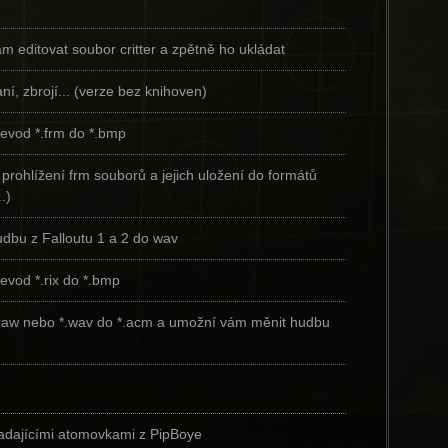
 editovat soubor critter a zpětně ho ukládat
aní, zbrojí... (verze bez knihoven)
evod *.frm do *.bmp
rohlížení frm souborů a jejich uložení do formátů
.)
dbu z Falloutu 1 a 2 do wav
evod *.rix do *.bmp
.raw nebo *.wav do *.acm a umožní vám měnit hudbu
padajícími atomovkami z PipBoye