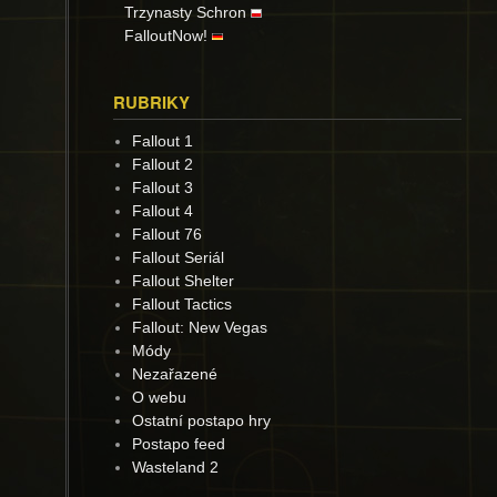
Trzynasty Schron
FalloutNow!
RUBRIKY
Fallout 1
Fallout 2
Fallout 3
Fallout 4
Fallout 76
Fallout Seriál
Fallout Shelter
Fallout Tactics
Fallout: New Vegas
Módy
Nezařazené
O webu
Ostatní postapo hry
Postapo feed
Wasteland 2