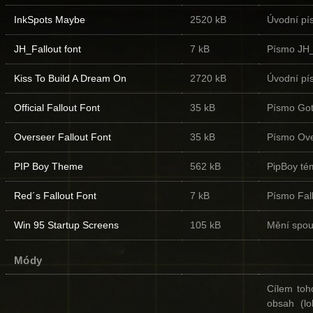
InkSpots Maybe
2520 kB
Úvodní pís
JH_Fallout font
7 kB
Písmo JH_
Kiss To Build A Dream On
2720 kB
Úvodní pí
Official Fallout Font
35 kB
Písmo Got
Overseer Fallout Font
35 kB
Písmo Over
PIP Boy Theme
562 kB
PipBoy té
Red´s Fallout Font
7 kB
Písmo Fal
Win 95 Startup Screens
105 kB
Mění spou
Módy
Cílem toho
obsah (lo