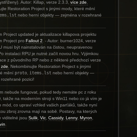
střiženy). Autor: Killap, verze 2.3.3,
více zde.
te Restoration Project s jinými mody, které mění
ems.lst
nebo herní objekty — zejména v rozehrané
n Project updated je aktualizace killapova projektu
n Project pro
Fallout 2
. - Autor: burner1024, verze
U musí být nainstalován na čistou, neupravenou
 Po instalaci RPU je nutné začít novou hru. Výjimkou
zace z původního RP nebo z některé předchozí verze
 zde.
Nekombinujte Restoration Project s jinými
ré mění
proto
,
items.lst
nebo herní objekty —
rozehrané pozici!
m nebude fungovat, pokud tedy nemáte pc z roku
 takže na moderním stroji s Win11 nebo co já vím je
e mód, co upraví vzhled vašich parťáků, takže nyní
akou zbroj zrovna mají na sobě. Postavy, na kterých
e viditelné jsou
Sulik
,
Vic
,
Cassidy
,
Lenny
,
Myron
,
vin
.