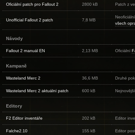
Oficiální patch pro Fallout 2
2800 kB
Patch z ve
Neoficiáln
Unofficial Fallout 2 patch
7,8 MB
všech opr
Návody
Fallout 2 manuál EN
2,13 MB
Oficiální
F
Kampaně
Wasteland Merc 2
36,6 MB
Druhé pok
Wasteland Merc 2 aktuální patch
600 kB
Nejnovějš
Editory
F2 Editor inventáře
202 kB
Editor inv
Falche2.10
155 kB
Editor pos