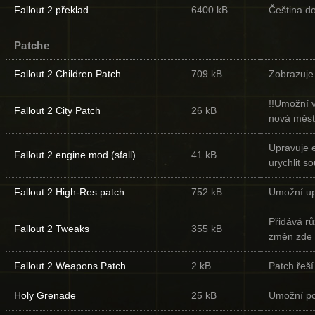
Fallout 2 překlad
6400 kB
Čeština d
Patche
Fallout 2 Children Patch
709 kB
Zobrazuje 
!!Umožní 
Fallout 2 City Patch
26 kB
nová měst
Upravuje e
Fallout 2 engine mod (sfall)
41 kB
urychlit s
Fallout 2 High-Res patch
752 kB
Umožní upr
Přidává r
Fallout 2 Tweaks
355 kB
změn zde )
Fallout 2 Weapons Patch
2 kB
Patch řeš
Holy Grenade
25 kB
Umožní po