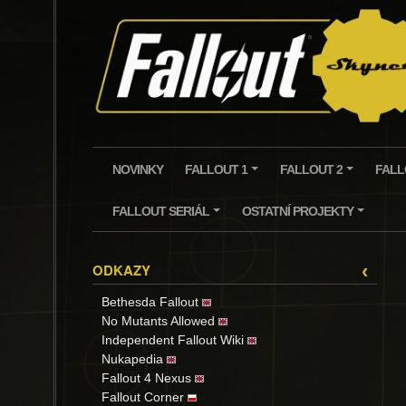
Skip
to
content
NOVINKY
FALLOUT 1
FALLOUT 2
FALL
+
+
FALLOUT SERIÁL
OSTATNÍ PROJEKTY
+
+
ODKAZY
‹
Bethesda Fallout
No Mutants Allowed
Independent Fallout Wiki
Nukapedia
Fallout 4 Nexus
Fallout Corner