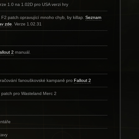
rze 1.0 na 1.02D pro USA verzi hry
í F2 patch opravující mnoho chyb, by killap.
Seznam
av zde
. Verze 1.02.31
allout 2
manuál.
račování fanouškovské kampaně pro
Fallout 2
í patch pro Wasteland Merc 2
entáře
tavy