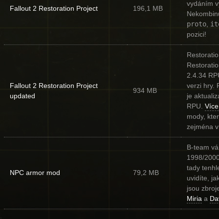
vydáním vy
Fallout 2 Restoration Project
196,1 MB
Nekombinuj
proto
,
it
pozici!
Restoratio
Restoratio
2.4.34 RP
Fallout 2 Restoration Project
verzi hry.
934 MB
updated
je aktuali
RPU.
Více
mody, kte
zejména v 
B-team vá
1998/2000,
tady tenhl
NPC armor mod
79,2 MB
uvidíte, j
jsou zbroj
Miria
a
Da