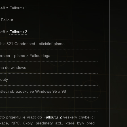
eň z Falloutu 1
Fallout
seň z
Falloutu 2
hic 821 Condensed - oficiální písmo
seer - písmo z Fallout loga
ma do windows
louty
štecí obrazovku ve Windows 95 a 98
to projektu je vrátit do
Falloutu 2
veškerý chybějící
kace, NPC, úkoly, předměty atd., které byly před