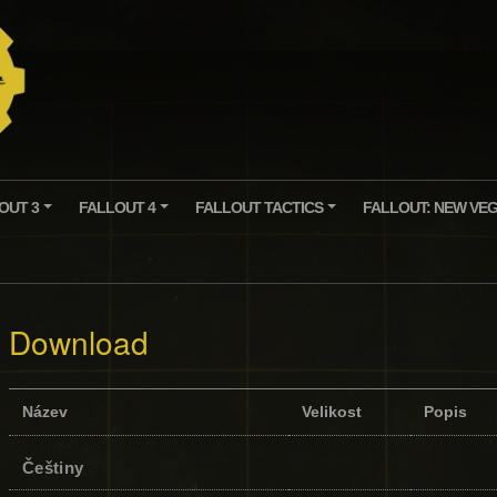
OUT 3
FALLOUT 4
FALLOUT TACTICS
FALLOUT: NEW VE
+
+
+
Download
Název
Velikost
Popis
Češtiny