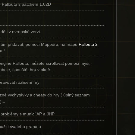
o Falloutu s patchem 1.02D
děti v evropské verzi
vám přidávat, pomocí Mapperu, na mapu
Falloutu 2
a!!
ngine Falloutu, můžete scrollovat pomocí myši,
ouboje, spouštět hru v okně...
avovat rozlišení hry
ůzné vychytávky a cheaty do hry ( úplný seznam
...
í problémy s municí AP a JHP
užití svatého granátu