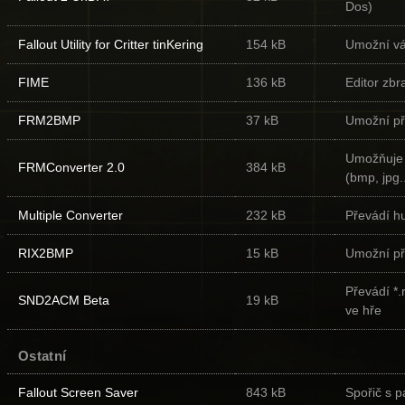
Dos)
Fallout Utility for Critter tinKering
154 kB
Umožní vám
FIME
136 kB
Editor zbr
FRM2BMP
37 kB
Umožní př
Umožňuje p
FRMConverter 2.0
384 kB
(bmp, jpg..
Multiple Converter
232 kB
Převádí hu
RIX2BMP
15 kB
Umožní př
Převádí *
SND2ACM Beta
19 kB
ve hře
Ostatní
Fallout Screen Saver
843 kB
Spořič s 