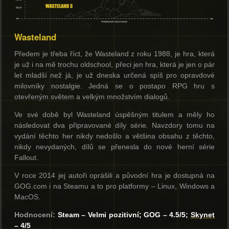
Wasteland
Předem je třeba říct, že Wasteland z roku 1988, je hra, která
je už i na mě trochu oldschool, přeci jen hra, která je jen o pár
let mladší než já, je už dneska určená spíš pro opravdové
milovníky nostalgie. Jedná se o postapo RPG hru s
otevřeným světem a velkým množstvím dialogů.
Ve své době byl Wasteland úspěšným titulem a měly ho
následovat dva připravované díly série. Navzdory tomu na
vydání těchto her nikdy nedošlo a většina obsahu z těchto,
nikdy nevydaných, dílů se přenesla do nové herní série
Fallout.
V roce 2014 jej autoři oprášili a původní hra je dostupná na
GOG.com i na Steamu a to pro platformy – Linux, Windows a
MacOS.
Hodnocení:
Steam – Velmi pozitivní; GOG – 4.5/5;
Skynet
– 4/5