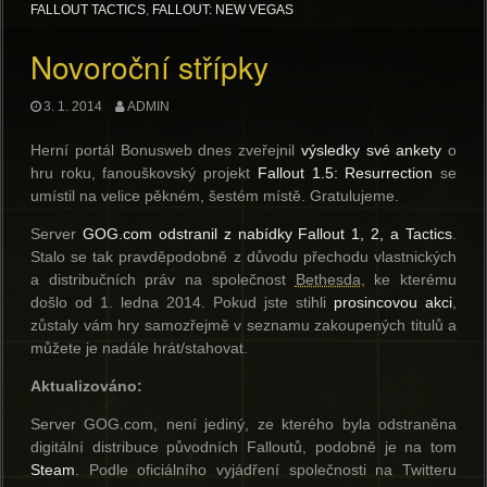
FALLOUT TACTICS
,
FALLOUT: NEW VEGAS
Novoroční střípky
3. 1. 2014
ADMIN
Herní portál Bonusweb dnes zveřejnil
výsledky své ankety
o
hru roku, fanouškovský projekt
Fallout 1.5: Resurrection
se
umístil na velice pěkném, šestém místě. Gratulujeme.
Server
GOG.com odstranil z nabídky Fallout 1, 2, a Tactics
.
Stalo se tak pravděpodobně z důvodu přechodu vlastnických
a distribučních práv na společnost
Bethesda
, ke kterému
došlo od 1. ledna 2014. Pokud jste stihli
prosincovou akci
,
zůstaly vám hry samozřejmě v seznamu zakoupených titulů a
můžete je nadále hrát/stahovat.
Aktualizováno:
Server GOG.com, není jediný, ze kterého byla odstraněna
digitální distribuce původních Falloutů, podobně je na tom
Steam
. Podle oficiálního vyjádření společnosti na Twitteru