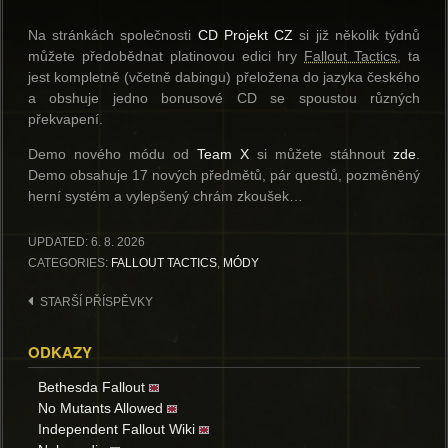
Na stránkách společnosti
CD Projekt CZ
si již několik týdnů
můžete předobědnat platinovou edici hry
Fallout Tactics
, ta
jest kompletně (včetně dabingu) přeložena do jazyka českého
a obshuje jedno bonusové CD se spoustou různých
překvapení.
Demo nového módu od
Team X
si můžete stáhnout
zde
.
Demo obsahuje 17 nových předmětů, pár questů, pozměněný
herní systém a vylepšený chrám zkoušek…
UPDATED:
6. 8. 2026
CATEGORIES:
FALLOUT TACTICS
,
MÓDY
Navigace
STARŠÍ PŘÍSPĚVKY
pro
ODKAZY
příspěvky
Bethesda Fallout
No Mutants Allowed
Independent Fallout Wiki