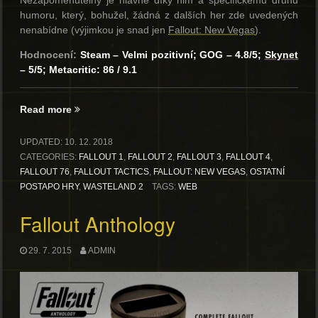
Nezapomenutelný je hlavně díky nim a specifickému druhu
humoru, který, bohužel, žádná z dalších her zde uvedených
nenabídne (výjimkou je snad jen
Fallout: New Vegas
).
Hodnocení:
Steam – Velmi pozitivní; GOG – 4.8/5;
Skynet
– 5/5; Metacritic: 86 / 9.1
„Co
Read more
zapařit
o
UPDATED:
10. 12. 2018
Vánocích?“
CATEGORIES:
FALLOUT 1
,
FALLOUT 2
,
FALLOUT 3
,
FALLOUT 4
,
FALLOUT 76
,
FALLOUT TACTICS
,
FALLOUT: NEW VEGAS
,
OSTATNÍ
POSTAPO HRY
,
WASTELAND 2
TAGS:
WEB
Fallout Anthology
29. 7. 2015
ADMIN