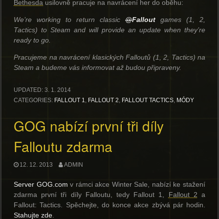
Bethesda
usilovně pracuje na navrácení her do oběhu:
We’re working to return classic
@
Fallout
games (1, 2,
Tactics) to Steam and will provide an update when they’re
ready to go.
Pracujeme na navrácení klasických Falloutů (1, 2, Tactics) na
Steam a budeme vás informovat až budou připraveny.
UPDATED:
3. 1. 2014
CATEGORIES:
FALLOUT 1
,
FALLOUT 2
,
FALLOUT TACTICS
,
MÓDY
GOG nabízí první tři díly
Falloutu zdarma
12. 12. 2013
ADMIN
Server GOG.com
v rámci akce Winter Sale, nabízí ke stažení
zdarma první tři díly Falloutu, tedy Fallout 1,
Fallout 2
a
Fallout: Tactics. Spěchejte, do konce akce zbývá pár hodin.
Stahujte zde
.