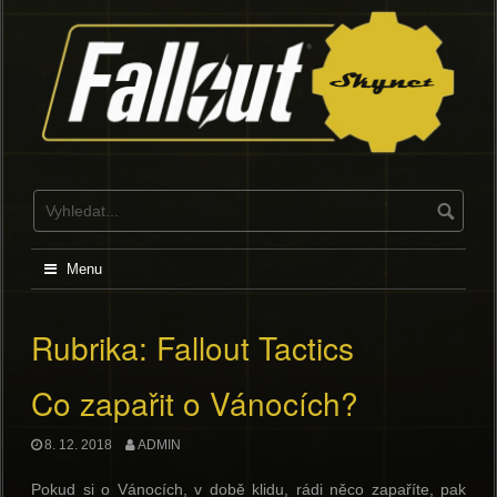
Skip
to
content
Menu
Rubrika:
Fallout Tactics
Co zapařit o Vánocích?
8. 12. 2018
ADMIN
Pokud si o Vánocích, v době klidu, rádi něco zapaříte, pak