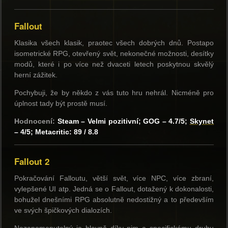
Fallout
Klasika všech klasik, praotec všech dobrých dnů. Postapo
isometrické RPG, otevřený svět, nekonečné možnosti, desítky
modů, které i po více než dvaceti letech poskytnou skvělý
herní zážitek.
Pochybuji, že by někdo z vás tuto hru nehrál. Nicméně pro
úplnost tady být prostě musí.
Hodnocení:
Steam – Velmi pozitivní; GOG – 4.7/5;
Skynet
– 4/5; Metacritic: 89 / 8.8
Fallout 2
Pokračování Falloutu, větší svět, více NPC, více zbraní,
vylepšené UI atp. Jedná se o Fallout, dotažený k dokonalosti,
bohužel dnešními RPG absolutně nedostižný a to především
ve svých špičkových dialozích.