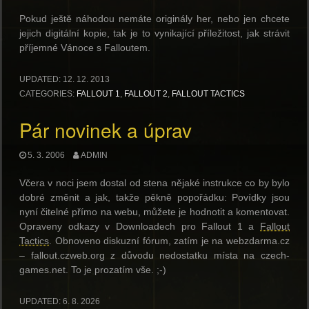
Pokud ještě náhodou nemáte originály her, nebo jen chcete
jejich digitální kopie, tak je to vynikající příležitost, jak strávit
příjemné Vánoce s Falloutem.
UPDATED:
12. 12. 2013
CATEGORIES:
FALLOUT 1
,
FALLOUT 2
,
FALLOUT TACTICS
Pár novinek a úprav
5. 3. 2006
ADMIN
Včera v noci jsem dostal od stena nějaké instrukce co by bylo
dobré změnit a jak, takže pěkně popořádku: Povídky jsou
nyní čitelné přímo na webu, můžete je hodnotit a komentovat.
Opraveny odkazy v Downloadech pro Fallout 1 a
Fallout
Tactics
. Obnoveno diskuzní fórum, zatím je na webzdarma.cz
– fallout.czweb.org z důvodu nedostatku místa na czech-
games.net. To je prozatím vše. ;-)
UPDATED:
6. 8. 2026