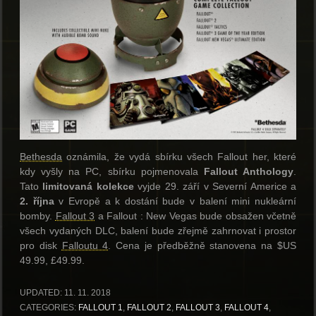
Bethesda
oznámila, že vydá sbírku všech Fallout her, které
kdy vyšly na PC, sbírku pojmenovala
Fallout Anthology
.
Tato
limitovaná kolekce
vyjde 29. září v Severní Americe a
2. října
v Evropě a k dostání bude v balení mini nukleární
bomby.
Fallout 3
a Fallout : New Vegas bude obsažen včetně
všech vydaných DLC, balení bude zřejmě zahrnovat i prostor
pro disk
Falloutu 4
. Cena je předběžně stanovena na $US
49.99, £49.99.
UPDATED:
11. 11. 2018
CATEGORIES:
FALLOUT 1
,
FALLOUT 2
,
FALLOUT 3
,
FALLOUT 4
,