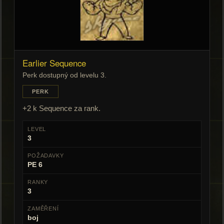
Earlier Sequence
Perk dostupný od levelu 3.
PERK
+2 k Sequence za rank.
LEVEL
3
POŽADAVKY
PE 6
RANKY
3
ZAMĚŘENÍ
boj