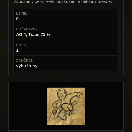
Výbušniny dělají větší poškození a detonují přesně.
LEVEL
9
POŽADAVKY
AG 4, Traps 75 %
RANKY
1
ZAMĚŘENÍ
výbušniny