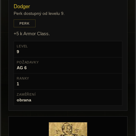
Dodger
Perk dostupný od levelu 9.
PERK
+5 k Armor Class.
LEVEL
9
POŽADAVKY
AG 6
RANKY
1
ZAMĚŘENÍ
obrana