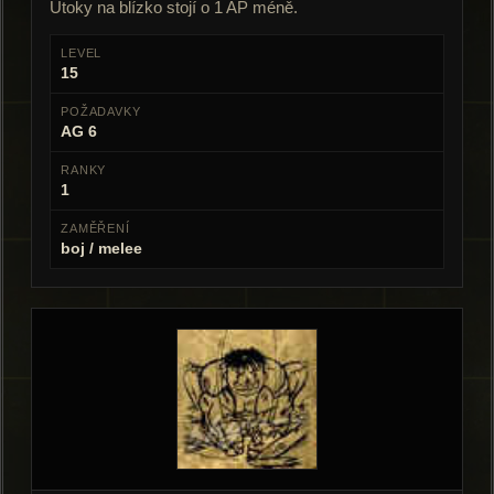
Útoky na blízko stojí o 1 AP méně.
LEVEL
15
POŽADAVKY
AG 6
RANKY
1
ZAMĚŘENÍ
boj / melee