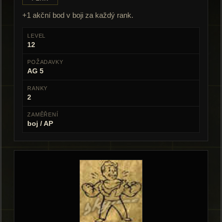
+1 akční bod v boji za každý rank.
LEVEL
12
POŽADAVKY
AG 5
RANKY
2
ZAMĚŘENÍ
boj / AP