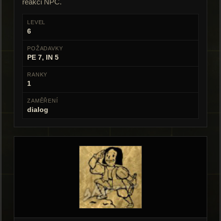
reakci NPC.
LEVEL
6
POŽADAVKY
PE 7, IN 5
RANKY
1
ZAMĚŘENÍ
dialog