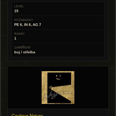
LEVEL
15
POŽADAVKY
PE 6, IN 6, AG 7
RANKY
1
ZAMĚŘENÍ
boj / střelba
Cautious Nature