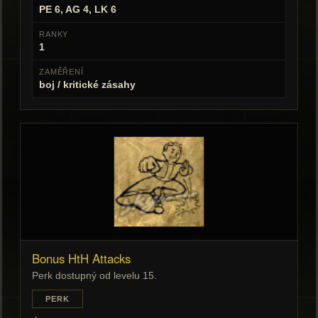
PE 6, AG 4, LK 6
RANKY
1
ZAMĚŘENÍ
boj / kritické zásahy
Bonus HtH Attacks
Perk dostupný od levelu 15.
PERK