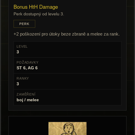
Bonus HtH Damage
Perk dostupný od levelu 3.
PERK
+2 poškození pro útoky beze zbraně a melee za rank.
LEVEL
3
POŽADAVKY
ST 6, AG 6
RANKY
3
ZAMĚŘENÍ
boj / melee