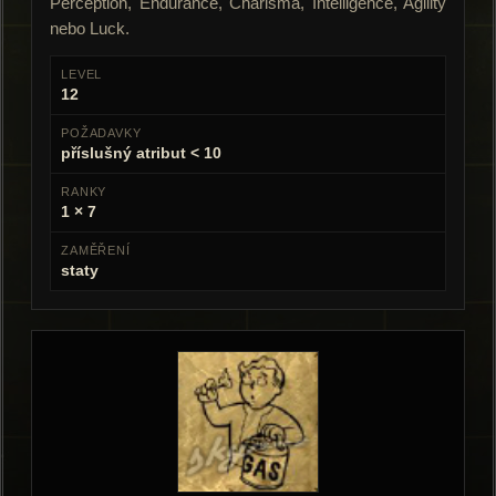
Perception, Endurance, Charisma, Intelligence, Agility
nebo Luck.
LEVEL
12
POŽADAVKY
příslušný atribut < 10
RANKY
1 × 7
ZAMĚŘENÍ
staty