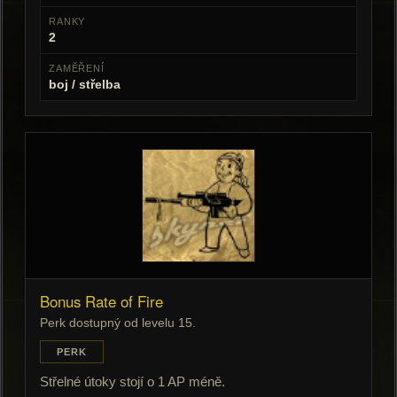
RANKY
2
ZAMĚŘENÍ
boj / střelba
Bonus Rate of Fire
Perk dostupný od levelu 15.
PERK
Střelné útoky stojí o 1 AP méně.