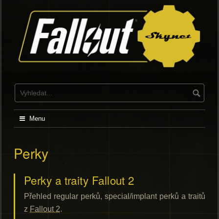
Skip
to
content
Menu
Perky
Perky a traity Fallout 2
Přehled regular perků, special/implant perků a traitů
z
Fallout 2
.