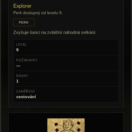
Explorer
Perk dostupný od levelu 9.
PERK
Zvyšuje šanci na zvláštní náhodná setkání.
LEVEL
9
POŽADAVKY
—
RANKY
1
ZAMĚŘENÍ
cestování