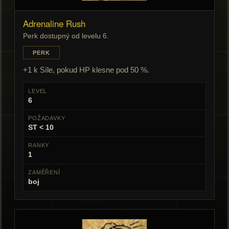
Adrenaline Rush
Perk dostupný od levelu 6.
PERK
+1 k Síle, pokud HP klesne pod 50 %.
LEVEL
6
POŽADAVKY
ST < 10
RANKY
1
ZAMĚŘENÍ
boj