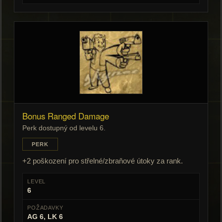
Bonus Ranged Damage
Perk dostupný od levelu 6.
PERK
+2 poškození pro střelné/zbraňové útoky za rank.
LEVEL
6
POŽADAVKY
AG 6, LK 6