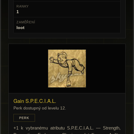
RANKY
1
ZAMĚŘENÍ
loot
Gain S.P.E.C.I.A.L.
Perk dostupný od levelu 12.
PERK
+1 k vybranému atributu S.P.E.C.I.A.L. — Strength,