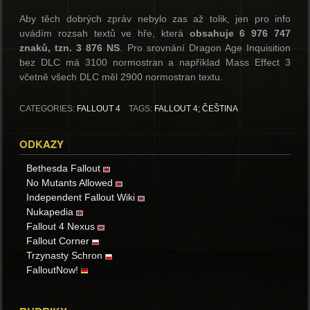
Aby těch dobrých zpráv nebylo zas až tolik, jen pro info
uvádím rozsah textů ve hře, která
obsahuje 6 976 747
znaků, tzn. 3 876 NS
. Pro srovnání Dragon Age Inquisition
bez DLC má 3100 normostran a například Mass Effect 3
včetně všech DLC měl 2900 normostran textu.
CATEGORIES:
FALLOUT 4
TAGS:
FALLOUT 4; ČEŠTINA
ODKAZY
Bethesda Fallout
No Mutants Allowed
Independent Fallout Wiki
Nukapedia
Fallout 4 Nexus
Fallout Corner
Trzynasty Schron
FalloutNow!