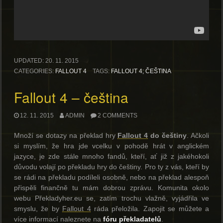
UPDATED:
20. 11. 2015
CATEGORIES:
FALLOUT 4
TAGS:
FALLOUT 4; ČEŠTINA
Fallout 4 – čeština
12. 11. 2015
ADMIN
2 COMMENTS
Množí se dotazy na překlad hry
Fallout 4
do češtiny
. Ačkoli
si myslím, že hra jde vcelku v pohodě hrát v anglickém
jazyce, je zde stále mnoho fandů, kteří, ať již z jakéhokoli
důvodu volají po překladu hry do češtiny. Pro ty z vás, kteří by
se rádi na překladu podíleli osobně, nebo na překlad alespoň
přispěli finančně tu mám dobrou zprávu. Komunita okolo
webu Překladyher.eu se, zatím trochu vlažně, vyjádřila ve
smyslu, že by
Fallout 4
ráda přeložila. Zapojit se můžete a
více informací naleznete na
fóru překladatelů
.