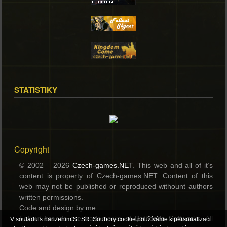
STATISTIKY
Copyright
© 2002 – 2026
Czech-games.NET
. This web and all of it’s
content is property of Czech-games.NET. Content of this
web may not be published or reproduced withount authors
written permissions.
Code and design by me.
Fallout brands are trademerks of
Bethesda Softworks
. All
V souladu s narizenim SESR: Soubory cookie používáme k personalizaci