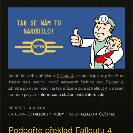
Autoři českého překladu
Fallout 4
se pochlapili a přesně na
štědrý den uvolnili první betaverzi češtiny pro
Fallout 4
.
Zhruba po dvou letech si tak můžete zahrát
Fallout 4
v našem
rodném jazyce.
Informace a stažení instalátoru zde
.
UPDATED:
14. 6. 2018
CATEGORIES:
FALLOUT 4
,
MÓDY
TAGS:
FALLOUT 4; ČEŠTINA
Podpořte překlad Falloutu 4