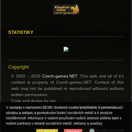
STATISTIKY
Copyright
© 2002 – 2026
Czech-games.NET
. This web and all of it’s
content is property of Czech-games.NET. Content of this
web may not be published or reproduced withount authors
written permissions.
Code and design by me.
Fallout brands are trademerks of
Bethesda Softworks
. All
V souladu s narizenim SESR: Soubory cookie používáme k personalizaci
rights reserved.
obsahu a reklam, k poskytování funkcí sociálních médií a k analýze
návštěvnosti. Informace o vašem používání našich stránek sdílíme také s
našimi partnery v oblasti sociálních médií, reklamy a analýzy.
Free dark wordpress theme
Accept
Decline