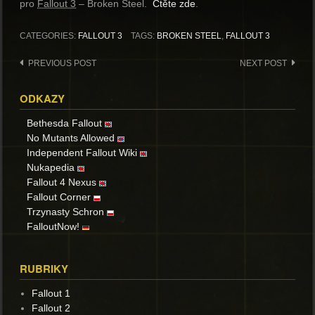
pro
Fallout 3
– Broken Steel.
Čtěte zde
.
CATEGORIES:
FALLOUT 3
TAGS:
BROKEN STEEL
,
FALLOUT 3
Post
PREVIOUS POST
NEXT POST
navigation
ODKAZY
Bethesda Fallout
No Mutants Allowed
Independent Fallout Wiki
Nukapedia
Fallout 4 Nexus
Fallout Corner
Trzynasty Schron
FalloutNow!
RUBRIKY
Fallout 1
Fallout 2