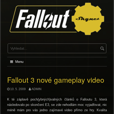
Skip
to
content
Menu
Fallout 3 nové gameplay video
10. 5. 2009
ADMIN
K té záplavě poch(ybných)valných článků o Falloutu 3, která
následovalo po skončení E3, se zde nehodlám moc vyjadřovat, nic
méně mám pro vás jedno zajímavé video přímo ze hry. Kvalita