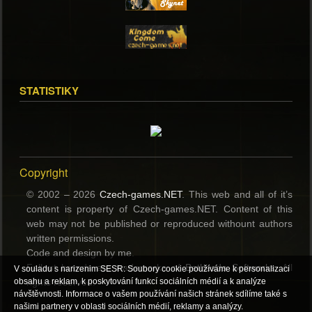
STATISTIKY
Copyright
© 2002 – 2026
Czech-games.NET
. This web and all of it’s
content is property of Czech-games.NET. Content of this
web may not be published or reproduced withount authors
written permissions.
Code and design by me.
Fallout brands are trademerks of
Bethesda Softworks
. All
V souladu s narizenim SESR: Soubory cookie používáme k personalizaci
rights reserved.
obsahu a reklam, k poskytování funkcí sociálních médií a k analýze
návštěvnosti. Informace o vašem používání našich stránek sdílíme také s
našimi partnery v oblasti sociálních médií, reklamy a analýzy.