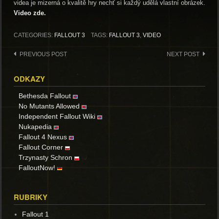
videa je mizerná o kvalitě hry nechť si každý udělá vlastní obrázek.
Video zde.
CATEGORIES:
FALLOUT 3
TAGS:
FALLOUT 3
,
VIDEO
Post
PREVIOUS POST
NEXT POST
navigation
ODKAZY
Bethesda Fallout
No Mutants Allowed
Independent Fallout Wiki
Nukapedia
Fallout 4 Nexus
Fallout Corner
Trzynasty Schron
FalloutNow!
RUBRIKY
Fallout 1