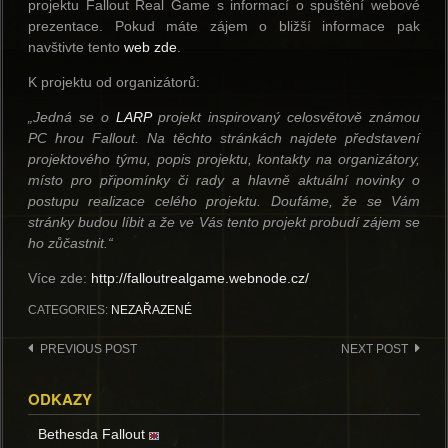
projektu Fallout Real Game s informací o spuštění webové
prezentace. Pokud máte zájem o bližší informace pak
navštivte tento
web zde
.
K projektu od organizátorů:
„Jedná se o
LARP
projekt inspirovaný celosvětově známou
PC hrou Fallout. Na těchto stránkách najdete představení
projektového týmu, popis projektu, kontakty na organizátory,
místo pro připomínky či rady a hlavně aktuální novinky o
postupu realizace celého projektu. Doufáme, že se Vám
stránky budou líbit a že ve Vás tento projekt probudí zájem se
ho zůčastnit.“
Více zde:
http://falloutrealgame.webnode.cz/
CATEGORIES:
NEZAŘAZENÉ
Post
PREVIOUS POST
NEXT POST
navigation
ODKAZY
Bethesda Fallout