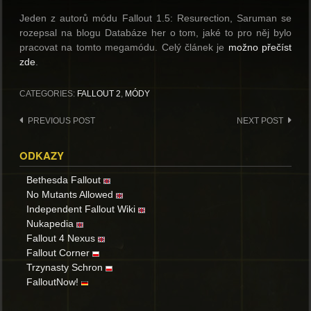
Jeden z autorů módu Fallout 1.5: Resurection, Saruman se
rozepsal na blogu Databáze her o tom, jaké to pro něj bylo
pracovat na tomto megamódu. Celý článek je
možno přečíst
zde
.
CATEGORIES:
FALLOUT 2
,
MÓDY
Post
PREVIOUS POST
NEXT POST
navigation
ODKAZY
Bethesda Fallout
No Mutants Allowed
Independent Fallout Wiki
Nukapedia
Fallout 4 Nexus
Fallout Corner
Trzynasty Schron
FalloutNow!