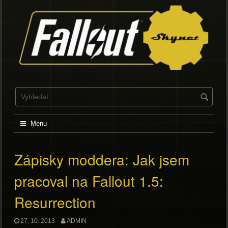
Skip
to
content
Menu
Zápisky moddera: Jak jsem
pracoval na Fallout 1.5:
Resurrection
27. 10. 2013
ADMIN