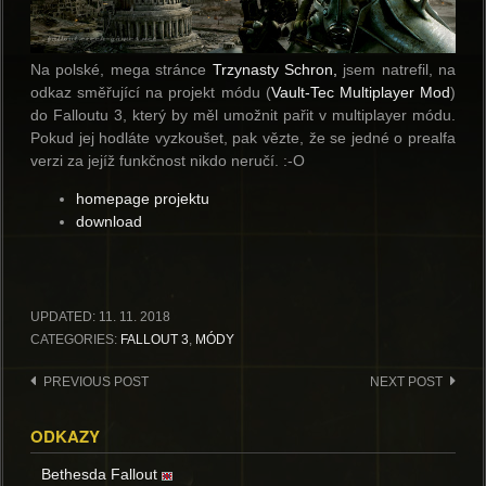
Na polské, mega stránce
Trzynasty Schron,
jsem natrefil, na
odkaz směřující na projekt módu (
Vault-Tec Multiplayer Mod
)
do Falloutu 3, který by měl umožnit pařit v multiplayer módu.
Pokud jej hodláte vyzkoušet, pak vězte, že se jedné o prealfa
verzi za jejíž funkčnost nikdo neručí. :-O
homepage projektu
download
UPDATED:
11. 11. 2018
CATEGORIES:
FALLOUT 3
,
MÓDY
Post
PREVIOUS POST
NEXT POST
navigation
ODKAZY
Bethesda Fallout