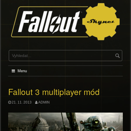
Skip
to
content
Menu
Fallout 3 multiplayer mód
21. 11. 2013
ADMIN