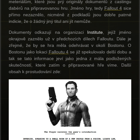
meteriálům, které jsou prý originály dokumentů z castingu
dabérů na připravovanou hru. Jméno hry, tedy
Fallout 4
sice
přímo nezaznělo, nicméně z podkladů jsou dobře patrné
indicie, že o žádný jiný titul ani jít nemůže.
Dokumenty odkazují na organizaci
Institute
, jejíž jméno
okrajově zaznělo už v předchozích dílech Falloutu. Dále je
zřejmé, že by se hra měla odehrávat v okolí Bostonu. O
Bostonu jako lokaci
Falloutu 4
se již spekulovalo delší dobu a
tak se tato informace jeví jako jedna z mála podložených
skutečností, které zatím o připravované hře víme. Další
obsah k prostudování zde: