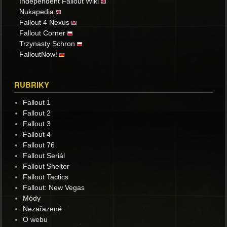
Independent Fallout Wiki
Nukapedia
Fallout 4 Nexus
Fallout Corner
Trzynasty Schron
FalloutNow!
RUBRIKY
Fallout 1
Fallout 2
Fallout 3
Fallout 4
Fallout 76
Fallout Seriál
Fallout Shelter
Fallout Tactics
Fallout: New Vegas
Módy
Nezařazené
O webu