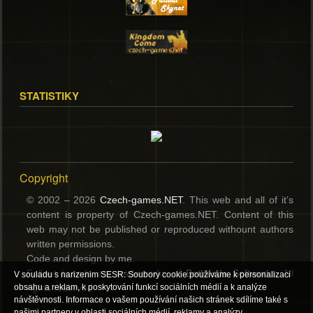
STATISTIKY
Copyright
© 2002 – 2026
Czech-games.NET
. This web and all of it’s
content is property of Czech-games.NET. Content of this
web may not be published or reproduced withount authors
written permissions.
Code and design by me.
Fallout brands are trademerks of
Bethesda Softworks
. All
V souladu s narizenim SESR: Soubory cookie používáme k personalizaci
rights reserved.
obsahu a reklam, k poskytování funkcí sociálních médií a k analýze
návštěvnosti. Informace o vašem používání našich stránek sdílíme také s
našimi partnery v oblasti sociálních médií, reklamy a analýzy.