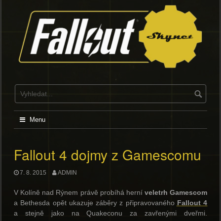
Skip
to
content
Menu
Fallout 4 dojmy z Gamescomu
7. 8. 2015
ADMIN
V Kolíně nad Rýnem právě probíhá herní
veletrh Gamescom
a Bethesda opět ukazuje záběry z připravovaného
Fallout 4
a stejně jako na Quakeconu za zavřenými dveřmi.