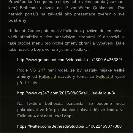
Pravděpodoně se jedná o stejný nebo velmi podobný záznam
který Bethesda ukázala na již zmíněném Quakeconu. Pár
herních portálů na základě této prezentace zveřejnilo své
postřehy
:
Redaktoři Gamespotu mají z Falloutu 4 pozitivní dojem, chválí
větší přestřelky s více nezávislými stranami. K dispozici je
také otočné menu pro rychlé změny zbraní a vybavení. Dále
také hovoří o boji s volně žijícími vlkodlaky:
http://www.gamespot.com/videos/fallo…/2300-6426382/
Podle VG 247 není vidět, že by nastaly nějaké
velké
změny
od
Fallout 3
navzdory tomu, že
Fallout 3
vyšel
před 7 lety:
http://www.vg247.com/2015/08/05/fall…led-fallout-3/
Na Twitteru Bethesda oznámila, že budeme moci
pokračovat ve hře po ukončení hlavní dějové linie a ve
Falloutu 4 ani není
level cap:
https://twitter.com/BethesdaStudios/…40621459877888