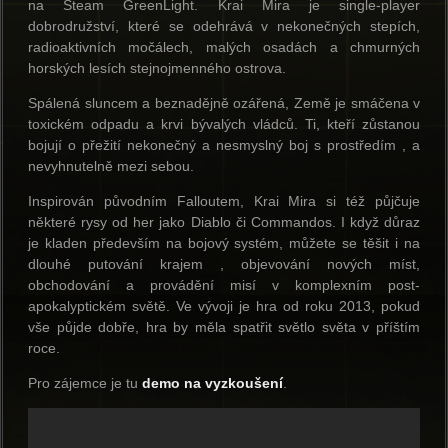
na Steam GreenLight. Krai Mira je single-player
dobrodružství, které se odehrává v nekonečných stepích,
radioaktivních močálech, malých osadách a chmurných
horských lesích stejnojmenného ostrova.
Spálená sluncem a beznadějně ozářená, Země je smáčena v
toxickém odpadu a krvi bývalých vládců. Ti, kteří zůstanou
bojují o přežití nekonečný a nesmyslný boj s prostředím , a
nevyhnutelně mezi sebou.
Inspirován původním Falloutem, Krai Mira si též půjčuje
některé rysy od her jako Diablo či Commandos. I když důraz
je kladen především na bojový systém, můžete se těšit i na
dlouhé putování krajem , objevování nových míst,
obchodování a provádění misí v komplexním post-
apokalyptickém světě. Ve vývoji je hra od roku 2013, pokud
vše půjde dobře, hra by měla spatřit světlo světa v příštím
roce.
Pro zájemce je tu
demo na vyzkoušení
.