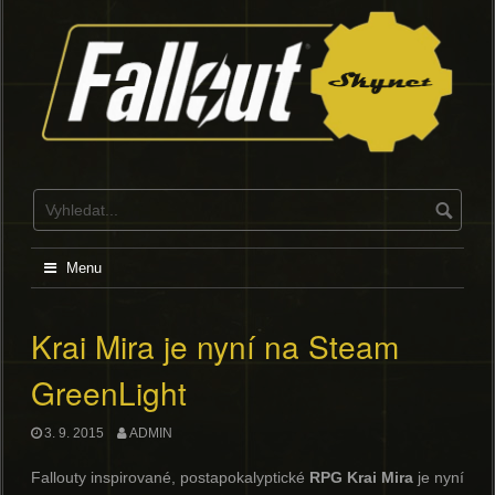
Skip
to
content
Menu
Krai Mira je nyní na Steam
GreenLight
3. 9. 2015
ADMIN
Fallouty inspirované, postapokalyptické
RPG Krai Mira
je nyní