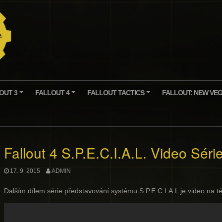
OUT 3
FALLOUT 4
FALLOUT TACTICS
FALLOUT: NEW VE
+
+
+
Fallout 4 S.P.E.C.I.A.L. Video Séri
17. 9. 2015
ADMIN
Dalším dílem série představování systému S.P.E.C.I.A.L je video na 