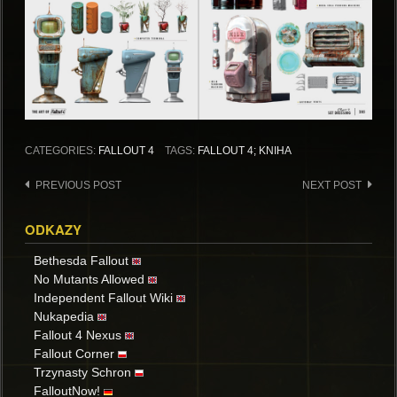
CATEGORIES:
FALLOUT 4
TAGS:
FALLOUT 4; KNIHA
Post
PREVIOUS POST
NEXT POST
navigation
ODKAZY
Bethesda Fallout
No Mutants Allowed
Independent Fallout Wiki
Nukapedia
Fallout 4 Nexus
Fallout Corner
Trzynasty Schron
FalloutNow!