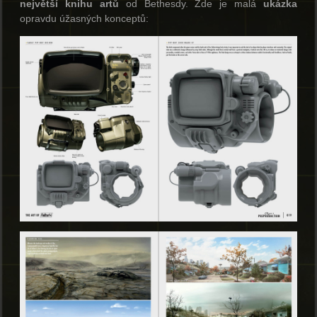
největší knihu artů
od Bethesdy. Zde je malá
ukázka
opravdu úžasných konceptů: