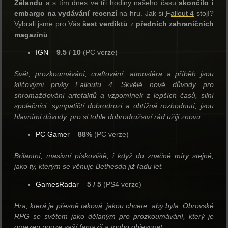
Zélandu
a s tím dnes ve tři hodiny našeho času
skončilo i
embargo na vydávání recenzí
na hru. Jak si
Fallout 4
stojí?
Vybrali jsme pro Vás
šest verdiktů
z
předních zahraničních
magazínů
:
IGN
–
9.5 / 10
(PC verze)
Svět, prozkoumávání, craftování, atmosféra a příběh jsou
klíčovými prvky Falloutu 4. Skvělé nové důvody pro
shromažďování artefaktů a vzpomínek z lepších časů, silní
společníci, sympatičtí dobrodruzi a obtížná rozhodnutí, jsou
hlavními důvody, pro si tohle dobrodružství rád užiji znovu.
PC Gamer
–
88%
(PC verze)
Brilantní
,
masivní
pískoviště
,
i když
do značné míry stejné,
jako ty, kterým se
věnuje
Bethesda již
řadu let
.
GamesRadar
–
5 / 5
(PS4 verze)
Hra, která je přesně taková, jakou chcete, aby byla. Obrovské
RPG se světem jako dělaným pro prozkoumávání, který je
omezen pouze vaší fantazií a touho objevovat.