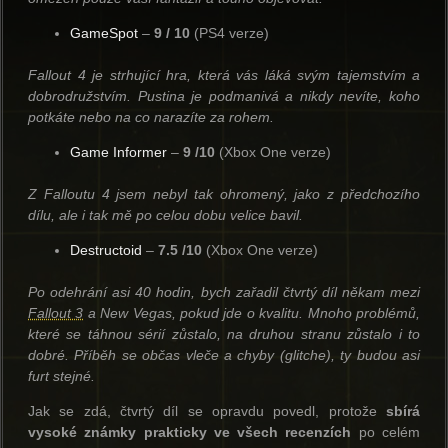
GameSpot
–
9 / 10
(PS4 verze)
Fallout
4 je
strhující
hra, která
vás
láká
svým tajemstvím a
dobrodružstvím.
Pustina je podmanivá
a
nikdy nevíte, koho
potkáte
nebo
na co narazíte za rohem
.
Game Informer
–
9 /10
(Xbox One verze)
Z Falloutu 4 jsem nebyl tak ohromený, jako z předchozího
dílu, ale i tak mě po celou dobu velice bavil.
Destructoid
–
7.5 /10
(Xbox One verze)
Po odehrání asi 40 hodin, bych zařadil čtvrtý díl někam mezi
Fallout 3
a New Vegas, pokud jde o kvalitu. Mnoho problémů,
které se táhnou sérií zůstalo, na druhou stranu zůstalo i to
dobré. Příběh se občas vleče a chyby (glitche), ty budou asi
furt stejné.
Jak se zdá, čtvrtý díl se opravdu povedl, protože
sbírá
vysoké známky prakticky ve všech recenzích
po celém