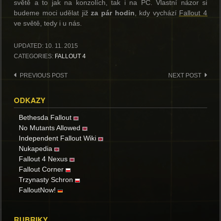
světě a to jak na konzolích, tak i na PC. Vlastní názor si
budeme moci udělat již
za pár hodin
, kdy vychází
Fallout 4
ve světě, tedy i u nás.
UPDATED:
10. 11. 2015
CATEGORIES:
FALLOUT 4
Post
PREVIOUS POST
NEXT POST
navigation
ODKAZY
Bethesda Fallout
No Mutants Allowed
Independent Fallout Wiki
Nukapedia
Fallout 4 Nexus
Fallout Corner
Trzynasty Schron
FalloutNow!
RUBRIKY