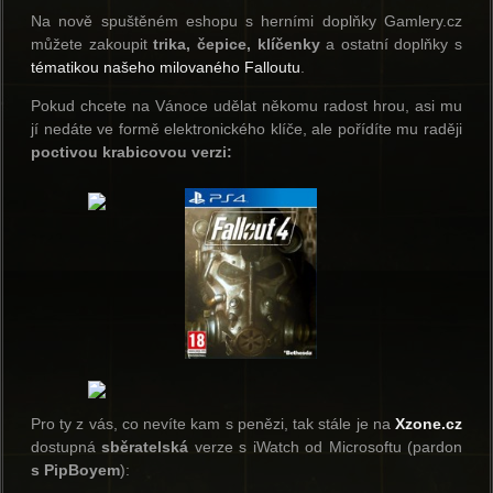
Na nově spuštěném eshopu s herními doplňky Gamlery.cz
můžete zakoupit
trika, čepice, klíčenky
a ostatní doplňky s
tématikou našeho milovaného Falloutu
.
Pokud chcete na Vánoce udělat někomu radost hrou, asi mu
jí nedáte ve formě elektronického klíče, ale pořídíte mu raději
poctivou krabicovou verzi:
Pro ty z vás, co nevíte kam s penězi, tak stále je na
Xzone.cz
dostupná
sběratelská
verze s iWatch od Microsoftu (pardon
s PipBoyem
):