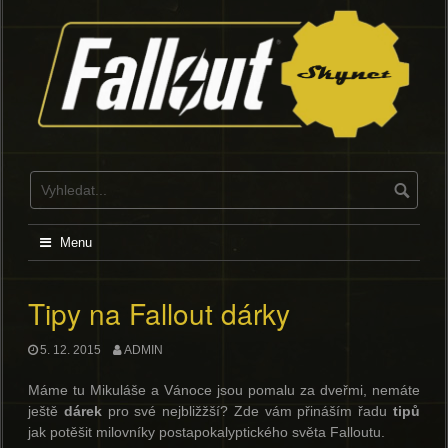
Skip
to
content
Menu
Tipy na Fallout dárky
5. 12. 2015
ADMIN
Máme tu Mikuláše a Vánoce jsou pomalu za dveřmi, nemáte
ještě
dárek
pro své nejbližžší? Zde vám přináším řadu
tipů
jak potěšit milovníky postapokalyptického světa Falloutu.