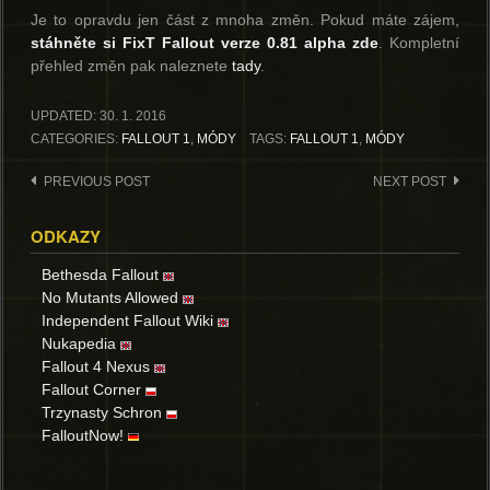
Je to opravdu jen část z mnoha změn. Pokud máte zájem,
stáhněte si FixT Fallout verze 0.81 alpha zde
. Kompletní
přehled změn pak naleznete
tady
.
UPDATED:
30. 1. 2016
CATEGORIES:
FALLOUT 1
,
MÓDY
TAGS:
FALLOUT 1
,
MÓDY
Post
PREVIOUS POST
NEXT POST
navigation
ODKAZY
Bethesda Fallout
No Mutants Allowed
Independent Fallout Wiki
Nukapedia
Fallout 4 Nexus
Fallout Corner
Trzynasty Schron
FalloutNow!