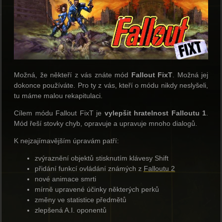
Možná, že někteří z vás znáte mód
Fallout FixT
. Možná jej
dokonce používáte. Pro ty z vás, kteří o módu nikdy neslyšeli,
tu máme malou rekapitulaci.
Cílem módu Fallout FixT je
vylepšit hratelnost Falloutu 1
.
Mód řeší stovky chyb, opravuje a upravuje mnoho dialogů.
K nejzajímavějším úpravám patří:
zvýraznění objektů stisknutím klávesy Shift
přidání funkcí ovládání známých z
Falloutu 2
nové animace smrti
mírně upravené účinky některých perků
změny ve statistice předmětů
zlepšená A.I. oponentů