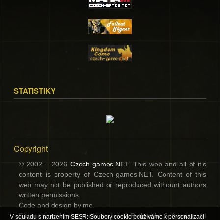
STATISTIKY
Copyright
© 2002 – 2026
Czech-games.NET
. This web and all of it’s
content is property of Czech-games.NET. Content of this
web may not be published or reproduced withount authors
written permissions.
Code and design by me.
Fallout brands are trademerks of
Bethesda Softworks
. All
V souladu s narizenim SESR: Soubory cookie používáme k personalizaci