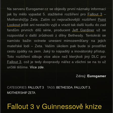
Na serveru Eurogamer.cz se objevily první náznaky informací
jak by mělo vypadat 5. stažitelné rozšíření pro
Fallout 3
–
Mothershi(t)p Zeta. Zatím co nejsračkovější rozšíření
Point
Lookout
ještě ani nestačilo vyjít a vrazit tak další kudlu do zad
fandům prvních dílů série, producent
Jeff Gardiner
už se
rozpovídal o další zrůdnosti z dílny Bethesdy. Tentokrát se
namísto bažin octnete uneseni mimozemšťany na jejich
mateřské lodi – Zeta. Vaším úkolem pak bude si prostřílet
cestu zpátky na zem. Jaký to nápaditý a inovátorský přístup.
Toto rozšíření slibuje více akce než kterýkoli jiný DLC pro
Fallout 3
, což je tedy doopravdy nářez a všichni se na to už
určitě těšíme.
Více zde
.
Zdroj:
Eurogamer
CATEGORIES:
FALLOUT 3
TAGS:
BETHESDA
,
FALLOUT 3
,
MOTHERSHIP ZETA
Fallout 3 v Guinnessově knize