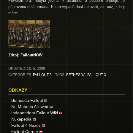
Powerarmoru, nebyla jediná, k distribuci a podpoře prodeje, je
připravená celá armáda. Fotka vypadá dost fakovitě, ale což, zde ji
máte:
Zdroj:
FalloutNOW!
UPDATED:
10. 5. 2009
CATEGORIES:
FALLOUT 3
TAGS:
BETHESDA
,
FALLOUT 3
ODKAZY
Bethesda Fallout
No Mutants Allowed
Independent Fallout Wiki
Nukapedia
Fallout 4 Nexus
Fallout Corner