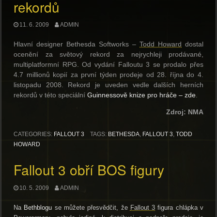
rekordů
11. 6. 2009
ADMIN
Hlavní designer Bethesda Softworks –
Todd Howard
dostal
ocenění za světový rekord za nejrychleji prodávané,
multiplatformní RPG. Od vydání Falloutu 3 se prodalo přes
4.7 millionů kopií za první týden prodeje od 28. října do 4.
listopadu 2008. Rekord je uveden vedle dalších herních
rekordů v této speciální
Guinnessově knize pro hráče – zde
.
Zdroj: NMA
CATEGORIES:
FALLOUT 3
TAGS:
BETHESDA
,
FALLOUT 3
,
TODD
HOWARD
Fallout 3 obří BOS figury
10. 5. 2009
ADMIN
Na
Bethblogu
se můžete přesvědčit, že
Fallout 3
figura chlápka v