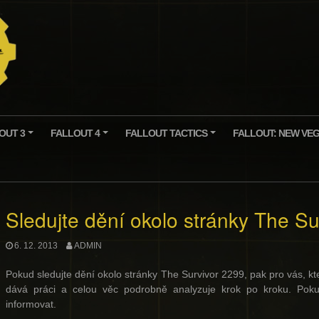
OUT 3
FALLOUT 4
FALLOUT TACTICS
FALLOUT: NEW VE
+
+
+
Sledujte dění okolo stránky The Su
6. 12. 2013
ADMIN
Pokud sledujte dění okolo stránky The Survivor 2299, pak pro vás, k
dává práci a celou věc podrobně analyzuje krok po kroku. Poku
informovat.