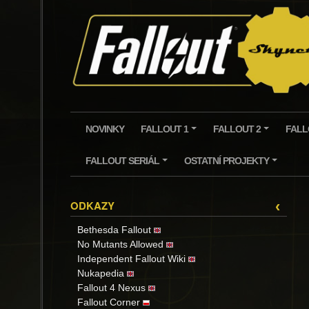
Skip
to
content
NOVINKY
FALLOUT 1
FALLOUT 2
FALL
+
+
FALLOUT SERIÁL
OSTATNÍ PROJEKTY
+
+
ODKAZY
‹
Bethesda Fallout
No Mutants Allowed
Independent Fallout Wiki
Nukapedia
Fallout 4 Nexus
Fallout Corner