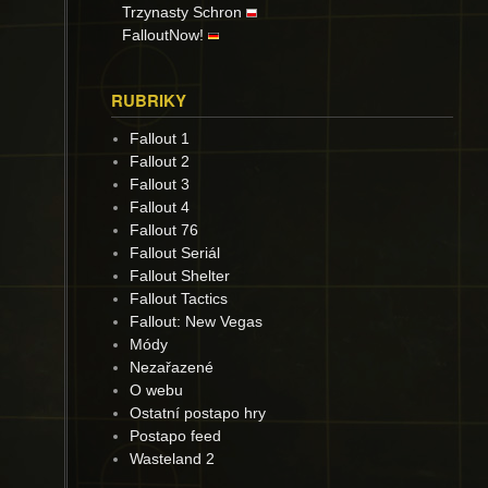
Trzynasty Schron
FalloutNow!
RUBRIKY
Fallout 1
Fallout 2
Fallout 3
Fallout 4
Fallout 76
Fallout Seriál
Fallout Shelter
Fallout Tactics
Fallout: New Vegas
Módy
Nezařazené
O webu
Ostatní postapo hry
Postapo feed
Wasteland 2