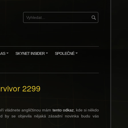
GAS
SKYNET INSIDER
SPOLEČNÉ
+
+
+
rvivor 2299
teří vládnete angličtinou mám
tento odkaz
, kde si někdo
d by se objevila nějaká zásadní novinka budu vás