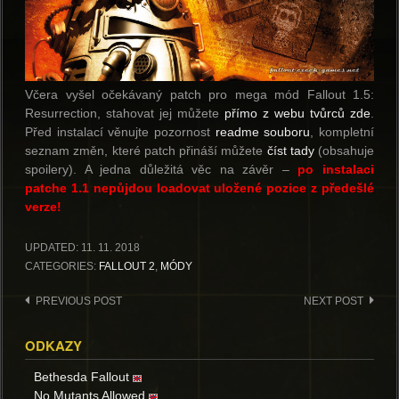
Včera vyšel očekávaný patch pro mega mód Fallout 1.5:
Resurrection, stahovat jej můžete
přímo z webu tvůrců zde
.
Před instalací věnujte pozornost
readme souboru
, kompletní
seznam změn, které patch přináší můžete
číst tady
(obsahuje
spoilery). A jedna důležitá věc na závěr –
po instalaci
patche 1.1 nepůjdou loadovat uložené pozice z předešlé
verze!
UPDATED:
11. 11. 2018
CATEGORIES:
FALLOUT 2
,
MÓDY
Post
PREVIOUS POST
NEXT POST
navigation
ODKAZY
Bethesda Fallout
No Mutants Allowed