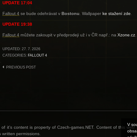
UPDATE 17:04
Fallout 4
se bude odehrávat v
Bostonu
. Wallpaper
ke stažení zde
.
UPDATE 19:38
Fallout 4
můžete zakoupit v předprodeji už i v ČR např.: na
Xzone.cz
.
UPDATED:
27. 7. 2026
CATEGORIES:
FALLOUT 4
Post
PREVIOUS POST
navigation
V so
l of it’s content is property of Czech-games.NET. Content of this web
obsa
 written permissions.