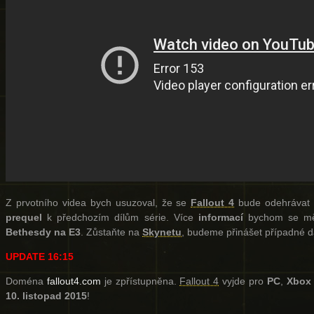
Z prvotního videa bych usuzoval, že se
Fallout 4
bude odehrávat
prequel
k předchozím dílům série. Více
informací
bychom se měl
Bethesdy na E3
. Zůstaňte na
Skynetu
, budeme přinášet případné da
UPDATE 16:15
Doména
fallout4.com
je zpřístupněna.
Fallout 4
vyjde pro
PC
,
Xbox
10. listopad 2015
!