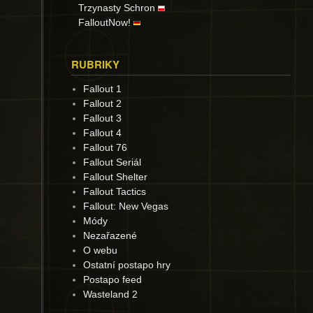
Trzynasty Schron
FalloutNow!
RUBRIKY
Fallout 1
Fallout 2
Fallout 3
Fallout 4
Fallout 76
Fallout Seriál
Fallout Shelter
Fallout Tactics
Fallout: New Vegas
Módy
Nezařazené
O webu
Ostatní postapo hry
Postapo feed
Wasteland 2