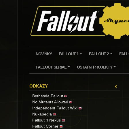
Skip
to
content
NOVINKY
FALLOUT 1
FALLOUT 2
FALL
+
+
FALLOUT SERIÁL
OSTATNÍ PROJEKTY
+
+
ODKAZY
‹
Bethesda Fallout
No Mutants Allowed
Independent Fallout Wiki
Nukapedia
Fallout 4 Nexus
Fallout Corner