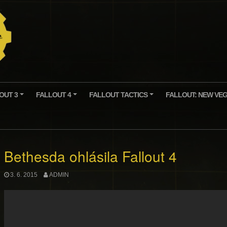
OUT 3
FALLOUT 4
FALLOUT TACTICS
FALLOUT: NEW VE
+
+
+
Bethesda ohlásila Fallout 4
3. 6. 2015
ADMIN