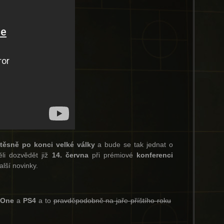
těsně po konci velké války
a bude se tak jednat o
i dozvědět již
14. června
při prémiové
konferenci
lší novinky.
 One
a
PS4
a to
pravděpodobně na jaře příštího roku