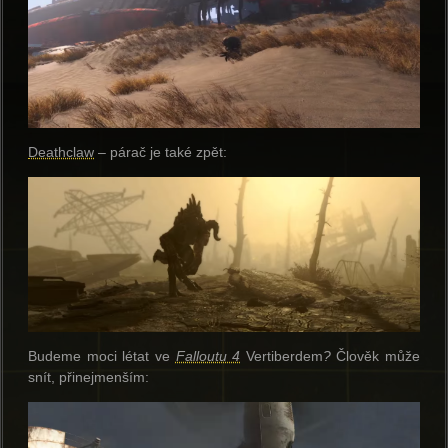
Deathclaw
– párač je také zpět:
Budeme moci létat ve
Falloutu 4
Vertiberdem
?
Člověk může
snít, přinejmenším: