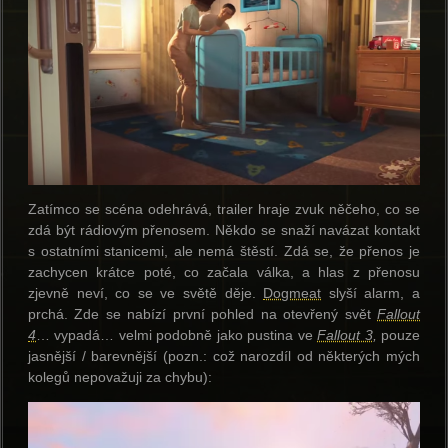
Zatímco se scéna odehrává, trailer hraje zvuk něčeho, co se
zdá být rádiovým přenosem. Někdo se snaží navázat kontakt
s ostatními stanicemi, ale nemá štěstí. Zdá se, že přenos je
zachycen krátce poté, co začala válka, a hlas z přenosu
zjevně neví, co se ve světě děje.
Dogmeat
slyší alarm, a
prchá. Zde se nabízí první pohled na otevřený svět
Fallout
4
… vypadá… velmi podobně jako pustina ve
Fallout 3
,
pouze
jasnější / barevnější (pozn.: což narozdíl od některých mých
kolegů nepovažuji za chybu):