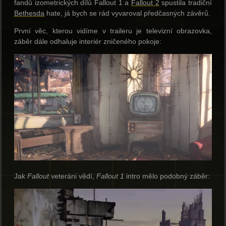
fandů izometrických dílů Fallout 1 a
Fallout 2
spustila tradiční
Bethesda
hate, já bych se rád vyvaroval předčasných závěrů.
První věc, kterou vidíme v traileru je televizní obrazovka,
záběr dále odhaluje interiér zničeného pokoje:
Jak
Fallout
veteráni vědí,
Fallout 1
intro mělo podobný záběr: