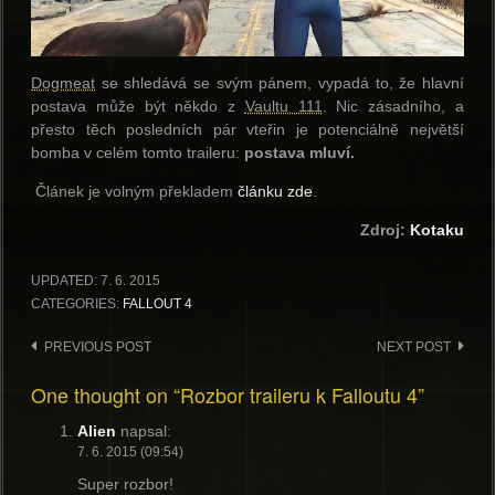
Dogmeat
se shledává se svým pánem, vypadá to, že hlavní
postava může být někdo z
Vaultu 111
. Nic zásadního, a
přesto těch posledních pár vteřin je potenciálně největší
bomba v celém tomto traileru:
postava mluví.
Článek je volným překladem
článku zde
.
Zdroj:
Kotaku
UPDATED:
7. 6. 2015
CATEGORIES:
FALLOUT 4
Post
PREVIOUS POST
NEXT POST
navigation
One thought on “Rozbor traileru k Falloutu 4”
Alien
napsal:
7. 6. 2015 (09:54)
Super rozbor!