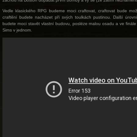
začnou na Boston dopadat první bomby a vy se (ze zatím neznámého 
Vedle klasického RPG budeme moci craftovat, craftovat bude možn
craftění budete nacházet při svých toulkách pustinou. Další úrov
budete moci stavět vlastní budovu, posléze malou osadu a ve finá
Sims v jednom.