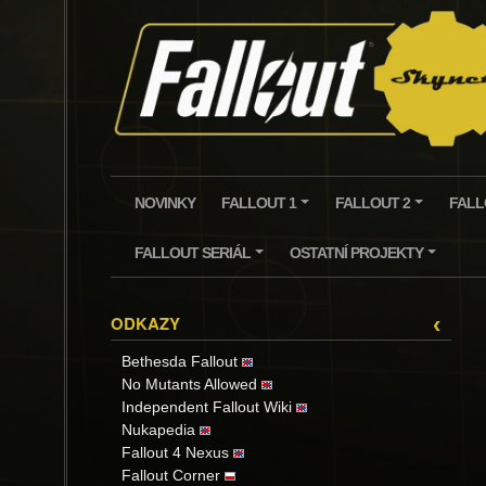
Skip
to
content
NOVINKY
FALLOUT 1
FALLOUT 2
FALL
+
+
FALLOUT SERIÁL
OSTATNÍ PROJEKTY
+
+
ODKAZY
‹
Bethesda Fallout
No Mutants Allowed
Independent Fallout Wiki
Nukapedia
Fallout 4 Nexus
Fallout Corner