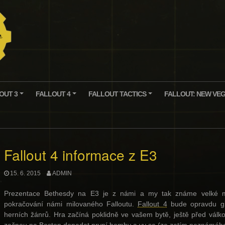
OUT 3
FALLOUT 4
FALLOUT TACTICS
FALLOUT: NEW VE
+
+
+
Fallout 4 informace z E3
15. 6. 2015
ADMIN
Prezentace Bethesdy na E3 je z námi a my tak známe velké mn
pokračování námi milovaného Falloutu.
Fallout 4
bude opravdu gi
herních žánrů. Hra začíná poklidně ve vašem bytě, ještě před válkou