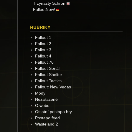
Trzynasty Schron
FalloutNow!
RUBRIKY
Fallout 1
Fallout 2
Fallout 3
Fallout 4
Fallout 76
Fallout Seriál
Fallout Shelter
Fallout Tactics
Fallout: New Vegas
Módy
Nezařazené
O webu
Ostatní postapo hry
Postapo feed
Wasteland 2