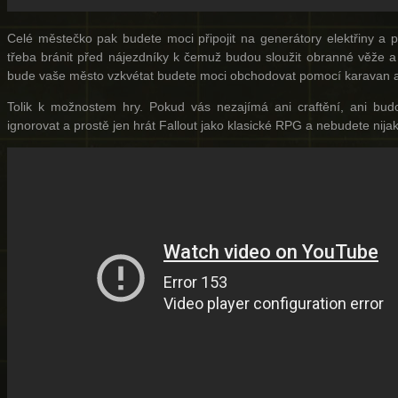
Celé městečko pak budete moci připojit na generátory elektřiny a p
třeba bránit před nájezdníky k čemuž budou sloužit obranné věže a
bude vaše město vzkvétat budete moci obchodovat pomocí karavan a 
Tolik k možnostem hry. Pokud vás nezajímá ani craftění, ani bu
ignorovat a prostě jen hrát Fallout jako klasické RPG a nebudete nijak