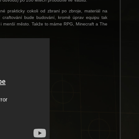
důvodu) po 200 letech probudíte ve Vaultu.
é prakticky cokoli od zbraní po zbroje, materiál na
ní craftování bude budování, kromě úprav equipu tak
le i menší město. Takže to máme RPG, Minecraft a The