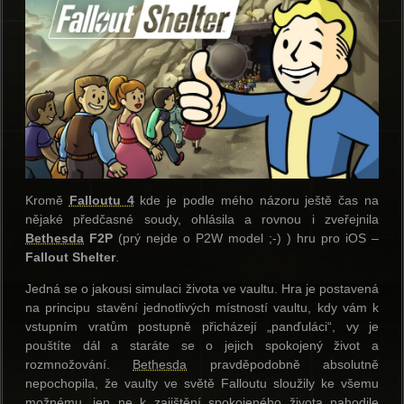
Kromě
Falloutu 4
kde je podle mého názoru ještě čas na
nějaké předčasné soudy, ohlásila a rovnou i zveřejnila
Bethesda
F2P
(prý nejde o P2W model ;-) ) hru pro iOS –
Fallout Shelter
.
Jedná se o jakousi simulaci života ve vaultu. Hra je postavená
na principu stavění jednotlivých místností vaultu, kdy vám k
vstupním vratům postupně přicházejí „panďuláci“, vy je
pouštíte dál a staráte se o jejich spokojený život a
rozmnožování.
Bethesda
pravděpodobně absolutně
nepochopila, že vaulty ve světě Falloutu sloužily ke všemu
možnému, jen ne k zajištění spokojeného života nahodile