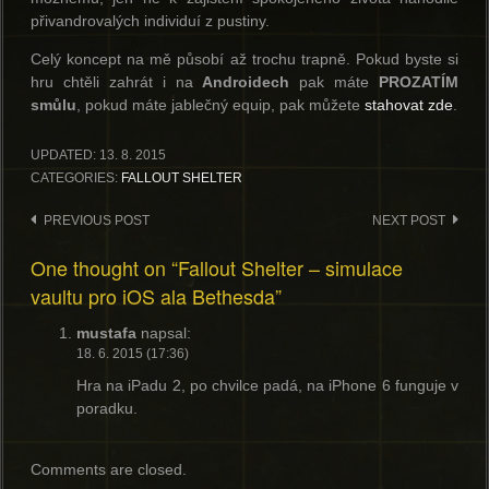
přivandrovalých individuí z pustiny.
Celý koncept na mě působí až trochu trapně. Pokud byste si
hru chtěli zahrát i na
Androidech
pak máte
PROZATÍM
smůlu
, pokud máte jablečný equip, pak můžete
stahovat zde
.
UPDATED:
13. 8. 2015
CATEGORIES:
FALLOUT SHELTER
Post
PREVIOUS POST
NEXT POST
navigation
One thought on “Fallout Shelter – simulace
vaultu pro iOS ala Bethesda”
mustafa
napsal:
18. 6. 2015 (17:36)
Hra na iPadu 2, po chvilce padá, na iPhone 6 funguje v
poradku.
Comments are closed.