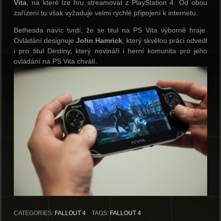
Vita
, na které lze hru streamovat z PlayStation 4. Od obou
zařízení to však vyžaduje velmi rychlé připojení k internetu.
Bethesda navíc tvrdí, že se titul na PS Vita výborně hraje.
Ovládání designuje
John Hamrick
, který skvělou práci odvedl
i pro titul Destiny, který novináři i herní komunita pro jeho
ovládání na PS Vita chválí.
CATEGORIES:
FALLOUT 4
TAGS:
FALLOUT 4