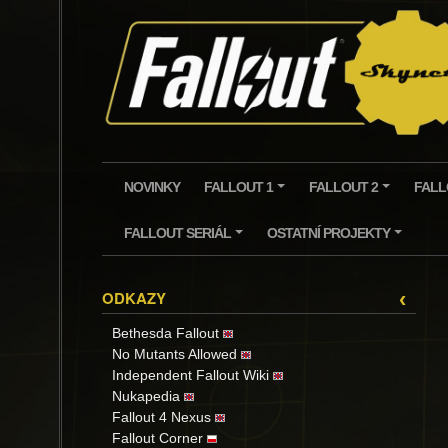
Skip
to
content
NOVINKY
FALLOUT 1
FALLOUT 2
FALL
+
+
FALLOUT SERIÁL
OSTATNÍ PROJEKTY
+
+
ODKAZY
‹
Bethesda Fallout
No Mutants Allowed
Independent Fallout Wiki
Nukapedia
Fallout 4 Nexus
Fallout Corner