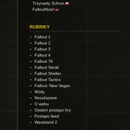
Trzynasty Schron
FalloutNow!
RUBRIKY
Fallout 1
Fallout 2
Fallout 3
Fallout 4
Fallout 76
Fallout Seriál
Fallout Shelter
Fallout Tactics
Fallout: New Vegas
Módy
Nezařazené
O webu
Ostatní postapo hry
Postapo feed
Wasteland 2