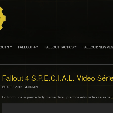
OUT 3
FALLOUT 4
FALLOUT TACTICS
FALLOUT: NEW VE
+
+
+
Fallout 4 S.P.E.C.I.A.L. Video Série
14. 10. 2015
ADMIN
Po trochu delší pauze tady máme další, předposlední video ze série