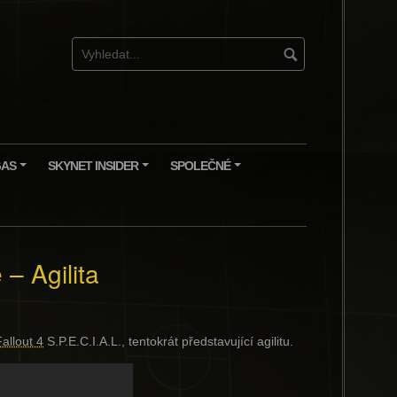
GAS
SKYNET INSIDER
SPOLEČNÉ
+
+
+
 – Agilita
Fallout 4
S.P.E.C.I.A.L., tentokrát představující agilitu.