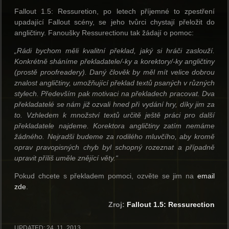
Fallout 1.5: Ressuretion, po letech příjemné to zpestření
upadající Fallout scény, se jeho tvůrci chystají přeložit do
angličtiny. Fanoušky Ressurectionu tak žádají o pomoc:
„Rádi bychom měli kvalitní překlad, jaký si hráči zaslouží.
Konkrétně sháníme překladatele/-ky a korektory/-ky angličtiny
(prostě proofreadery). Daný člověk by měl mít velice dobrou
znalost angličtiny, umožňující překlad textů psaných v různých
stylech. Především pak motivaci na překladech pracovat. Dva
překladatelé se nám již ozvali hned při vydání hry, díky jim za
to. Vzhledem k množství textů určitě ještě práci pro další
překladatele najdeme. Korektora angličtiny zatím nemáme
žádného. Nejradši budeme za rodilého mluvčího, aby kromě
oprav pravopisných chyb byl schopný rozeznat a případně
upravit příliš uměle znějící věty.“
Pokud chcete s překladem pomoci, ozvěte se jim na
email
zde
.
Zroj:
Fallout 1.5: Ressurection
UPDATED:
24. 11. 2013