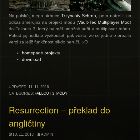
Na polské, mega stránce
Trzynasty Schron,
jsem natrefil, na
odkaz směřující na projekt módu (
Vault-Tec Multiplayer Mod
)
do Falloutu 3, který by měl umožnit pařit v multiplayer módu.
Pokud jej hodláte vyzkoušet, pak vězte, že se jedné o prealfa
verzi za jejíž funkčnost nikdo neručí. :-O
homepage projektu
download
UPDATED:
11. 11. 2018
CATEGORIES:
FALLOUT 3
,
MÓDY
Resurrection – překlad do
angličtiny
18. 11. 2013
ADMIN