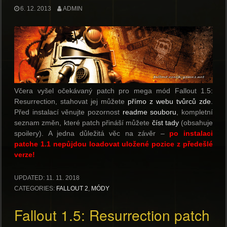
6. 12. 2013
ADMIN
Včera vyšel očekávaný patch pro mega mód Fallout 1.5:
Resurrection, stahovat jej můžete
přímo z webu tvůrců zde
.
Před instalací věnujte pozornost
readme souboru
, kompletní
seznam změn, které patch přináší můžete
číst tady
(obsahuje
spoilery). A jedna důležitá věc na závěr –
po instalaci
patche 1.1 nepůjdou loadovat uložené pozice z předešlé
verze!
UPDATED:
11. 11. 2018
CATEGORIES:
FALLOUT 2
,
MÓDY
Fallout 1.5: Resurrection patch