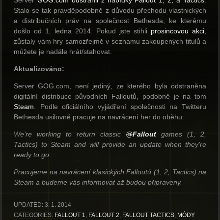
Server
GOG.com odstranil z nabídky Fallout 1, 2, a Tactics
.
Stalo se tak pravděpodobně z důvodu přechodu vlastnických
a distribučních práv na společnost Bethesda, ke kterému
došlo od 1. ledna 2014. Pokud jste stihli
prosincovou akci
,
zůstaly vám hry samozřejmě v seznamu zakoupených titulů a
můžete je nadále hrát/stahovat.
Aktualizováno:
Server GOG.com, není jediný, ze kterého byla odstraněna
digitální distribuce původních Falloutů, podobně je na tom
Steam
. Podle oficiálního vyjádření společnosti na Twitteru
Bethesda usilovně pracuje na navrácení her do oběhu:
We’re working to return classic
@
Fallout
games (1, 2,
Tactics) to Steam and will provide an update when they’re
ready to go.
Pracujeme na navrácení klasických Falloutů (1, 2, Tactics) na
Steam a budeme vás informovat až budou připraveny.
UPDATED:
3. 1. 2014
CATEGORIES:
FALLOUT 1
,
FALLOUT 2
,
FALLOUT TACTICS
,
MÓDY