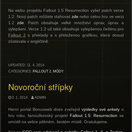
Na webu projektu Fallout 1.5 Resurrection vyšel patch verze
1.2. Nový patch můžete stahovat
zde
nebo celou hru ve verzi
1.2
zde
. Patch obsahuje velké množství oprav, úprav a
vylepšení. Verze 1.2 už také obsahuje vylepšenou češtinu pro
Fallout 2
s překlady a s přeloženou grafikou, která dosud
zůstávala v angličtině.
UPDATED:
11. 4. 2014
CATEGORIES:
FALLOUT 2
,
MÓDY
Novoroční střípky
3. 1. 2014
ADMIN
Herní portál Bonusweb dnes zveřejnil
výsledky své ankety
o
hru roku, fanouškovský projekt
Fallout 1.5: Resurrection
se
umístil na velice pěkném, šestém místě. Gratulujeme.