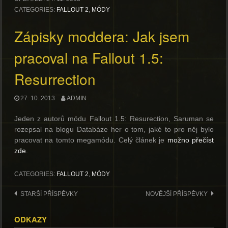
CATEGORIES:
FALLOUT 2
,
MÓDY
Zápisky moddera: Jak jsem
pracoval na Fallout 1.5:
Resurrection
27. 10. 2013
ADMIN
Jeden z autorů módu Fallout 1.5: Resurection, Saruman se
rozepsal na blogu Databáze her o tom, jaké to pro něj bylo
pracovat na tomto megamódu. Celý článek je
možno přečíst
zde
.
CATEGORIES:
FALLOUT 2
,
MÓDY
Navigace
STARŠÍ PŘÍSPĚVKY
NOVĚJŠÍ PŘÍSPĚVKY
pro
ODKAZY
příspěvky